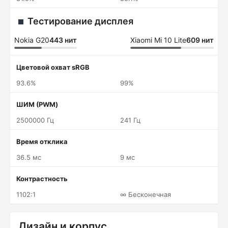
Тестирование дисплея
Nokia G20
443 нит
Xiaomi Mi 10 Lite
609 нит
Цветовой охват sRGB
93.6%
99%
ШИМ (PWM)
2500000 Гц
241 Гц
Время отклика
36.5 мс
9 мс
Контрастность
1102:1
∞ Бесконечная
Дизайн и корпус