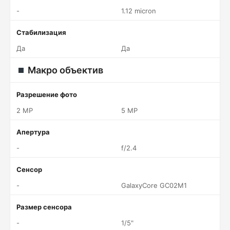
-
1.12 micron
Стабилизация
Да
Да
Макро объектив
Разрешение фото
2 MP
5 MP
Апертура
-
f/2.4
Сенсор
-
GalaxyCore GC02M1
Размер сенсора
-
1/5"