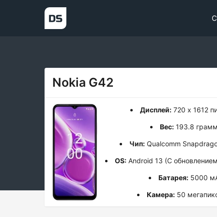
С
Nokia G42
Дисплей:
720 x 1612 п
Вес:
193.8 грам
Чип:
Qualcomm Snapdrago
OS:
Android 13 (С обновлением
Батарея:
5000 м
Камера:
50 мегапик