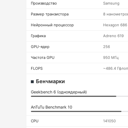
Производство
Samsung
Размер транзистора
8 нанометро
Нейронный процессор
Hexagon 686
Графика
Adreno 619
GPU-ядер
256
Частота GPU
950 МГц
FLOPS
~486.4 Гфло
Бенчмарки
Geekbench 6 (одноядерный)
AnTuTu Benchmark 10
CPU
141050