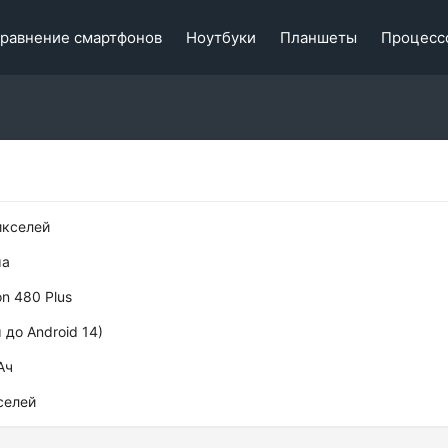
равнение смартфонов
Ноутбуки
Планшеты
Процесс
икселей
ма
n 480 Plus
 до Android 14)
Ач
селей