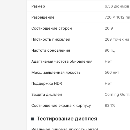
Размер
6.56 дюймов
Разрешение
720 x 1612 п
Соотношение сторон
20:9
Плотность пикселей
269 точек н
Частота обновления
90 Гц
Адаптивная частота обновления
Нет
Макс. заявленная яркость
560 нит
Поддержка HDR
Нет
Защита дисплея
Corning Gorill
Соотношение экрана к корпусу
83.1%
Тестирование дисплея
Реальная пиковая яркость (авто)