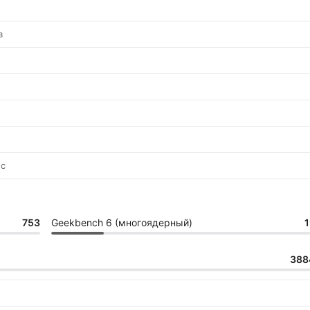
в
пс
753
Geekbench 6 (многоядерный)
1
388