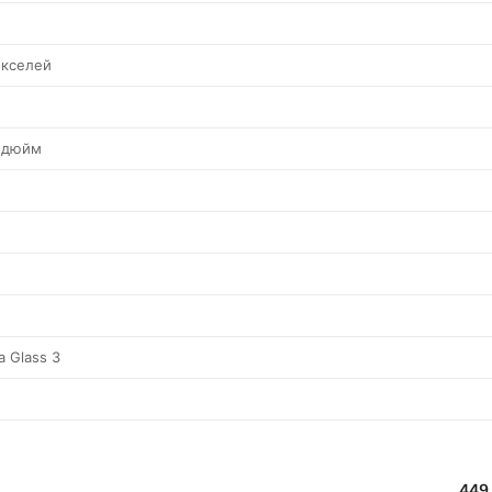
икселей
а дюйм
a Glass 3
449