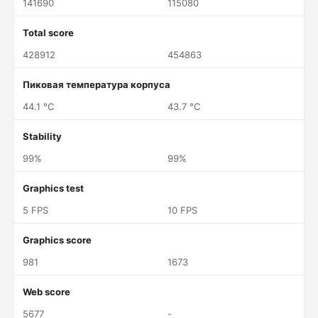
141690
115080
Total score
428912
454863
Пиковая температура корпуса
44.1 °C
43.7 °C
Stability
99%
99%
Graphics test
5 FPS
10 FPS
Graphics score
981
1673
Web score
5677
-