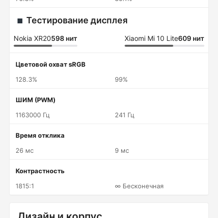
Тестирование дисплея
Nokia XR20
598 нит
Xiaomi Mi 10 Lite
609 нит
Цветовой охват sRGB
128.3%
99%
ШИМ (PWM)
1163000 Гц
241 Гц
Время отклика
26 мс
9 мс
Контрастность
1815:1
∞ Бесконечная
Дизайн и корпус