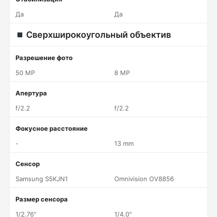
Да
Да
Сверхширокоугольный объектив
Разрешение фото
50 MP
8 MP
Апертура
f/2.2
f/2.2
Фокусное расстояние
-
13 mm
Сенсор
Samsung S5KJN1
Omnivision OV8856
Размер сенсора
1/2.76"
1/4.0"