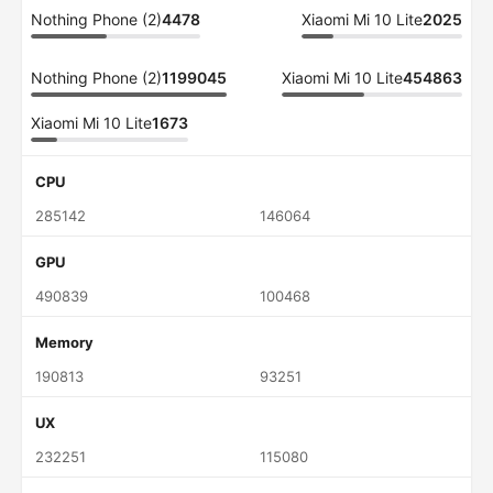
Nothing Phone (2)
4478
Xiaomi Mi 10 Lite
2025
Nothing Phone (2)
1199045
Xiaomi Mi 10 Lite
454863
Xiaomi Mi 10 Lite
1673
CPU
285142
146064
GPU
490839
100468
Memory
190813
93251
UX
232251
115080