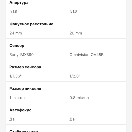
Апертура
f/1.9
f/1.8
Фокусное расстояние
24 mm
26 mm
Сенсор
Sony IMX890
Omnivision OV48B
Размер сенсора
1/1.56"
1/2.0"
Размер пикселя
1 micron
0.8 micron
Автофокус
Да
Да
Стабилизация