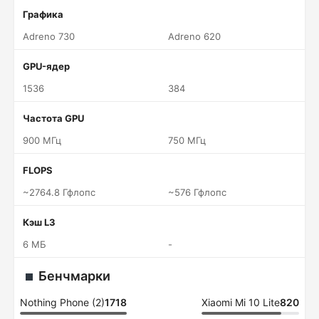
Графика
Adreno 730
Adreno 620
GPU-ядер
1536
384
Частота GPU
900 МГц
750 МГц
FLOPS
~2764.8 Гфлопс
~576 Гфлопс
Кэш L3
6 МБ
-
Бенчмарки
Nothing Phone (2)
1718
Xiaomi Mi 10 Lite
820