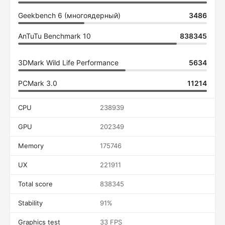
Geekbench 6 (многоядерный)
3486
AnTuTu Benchmark 10
838345
3DMark Wild Life Performance
5634
PCMark 3.0
11214
CPU
238939
GPU
202349
Memory
175746
UX
221911
Total score
838345
Stability
91%
Graphics test
33 FPS