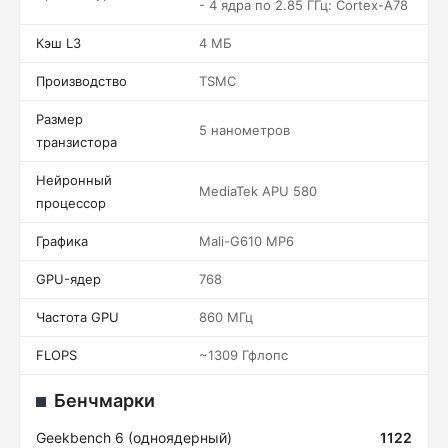
- 4 ядра по 2.85 ГГц: Cortex-A78
Кэш L3
4 МБ
Производство
TSMC
Размер
5 нанометров
транзистора
Нейронный
MediaTek APU 580
процессор
Графика
Mali-G610 MP6
GPU-ядер
768
Частота GPU
860 МГц
FLOPS
~1309 Гфлопс
Бенчмарки
Geekbench 6 (одноядерный)
1122