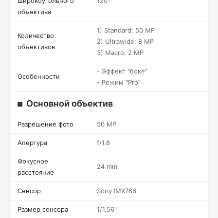
широкоугольного
120°
объектива
1) Standard: 50 MP
Количество
2) Ultrawide: 8 MP
объективов
3) Macro: 2 MP
- Эффект "боке"
Особенности
- Режим "Pro"
Основной объектив
Разрешение фото
50 MP
Апертура
f/1.8
Фокусное
24 mm
расстояние
Сенсор
Sony IMX766
Размер сенсора
1/1.56"