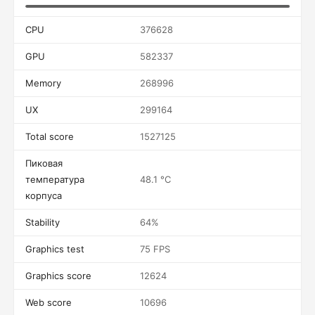
CPU
376628
GPU
582337
Memory
268996
UX
299164
Total score
1527125
Пиковая
температура
48.1 °C
корпуса
Stability
64%
Graphics test
75 FPS
Graphics score
12624
Web score
10696