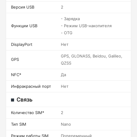
Версия USB
2
- Зарядка
Функции USB
- Режим USB-накопителя
- OTG
DisplayPort
Нет
GPS, GLONASS, Beidou, Galileo,
GPS
QZSS
NFC*
Да
Инфракрасный порт
Нет
Связь
Количество SIM*
2
Тип SIM
Nano
Режим работы SIM
Попеременный