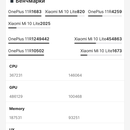
Бенчмарки
OnePlus 11R
1683
Xiaomi Mi 10 Lite
820
OnePlus 11R
4259
Xiaomi Mi 10 Lite
2025
OnePlus 11R
1249442
Xiaomi Mi 10 Lite
454863
OnePlus 11R
10502
Xiaomi Mi 10 Lite
1673
CPU
367231
146064
GPU
486129
100468
Memory
187531
93251
UX