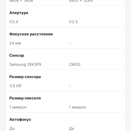
4608 x 3456
4920 x 3264
Апертура
f/2.4
f/2.5
Фокусное расстояние
24 мм
-
Сенсор
Samsung S5K3P9
CMOS
Размер сенсора
1/3.09"
-
Размер пикселя
1 микрон
1 микрон
Автофокус
Да
Да