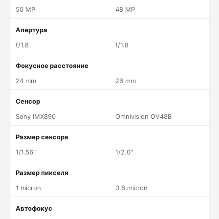
50 MP
48 MP
Апертура
f/1.8
f/1.8
Фокусное расстояние
24 mm
26 mm
Сенсор
Sony IMX890
Omnivision OV48B
Размер сенсора
1/1.56"
1/2.0"
Размер пикселя
1 micron
0.8 micron
Автофокус