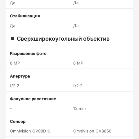
Да
Да
Стабилизация
Да
Да
Сверхширокоугольный объектив
Разрешение фото
8 MP
8 MP
Апертура
f/2.2
f/2.2
Фокусное расстояние
-
13 mm
Сенсор
Omnivision OV08D10
Omnivision OV8856