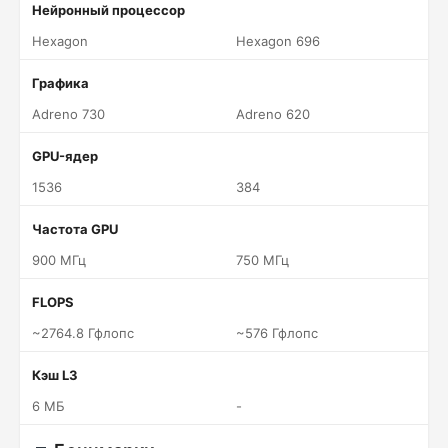
Нейронный процессор
Hexagon
Hexagon 696
Графика
Adreno 730
Adreno 620
GPU-ядер
1536
384
Частота GPU
900 МГц
750 МГц
FLOPS
~2764.8 Гфлопс
~576 Гфлопс
Кэш L3
6 МБ
-