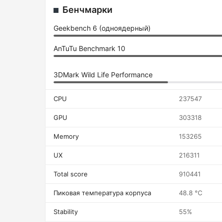
Бенчмарки
Geekbench 6 (одноядерный)
AnTuTu Benchmark 10
3DMark Wild Life Performance
CPU
237547
GPU
303318
Memory
153265
UX
216311
Total score
910441
Пиковая температура корпуса
48.8 °C
Stability
55%