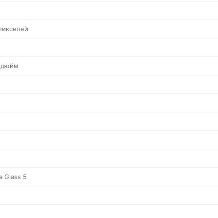
пикселей
а дюйм
a Glass 5