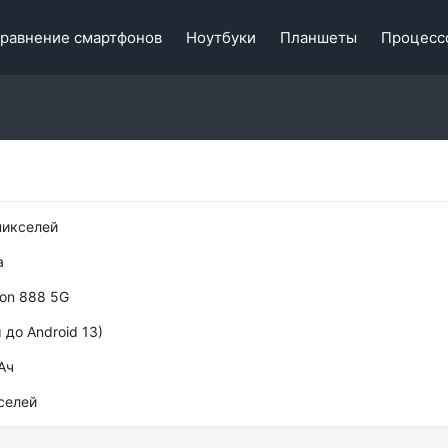
равнение смартфонов
Ноутбуки
Планшеты
Процесс
пикселей
а
on 888 5G
 до Android 13)
Ач
селей