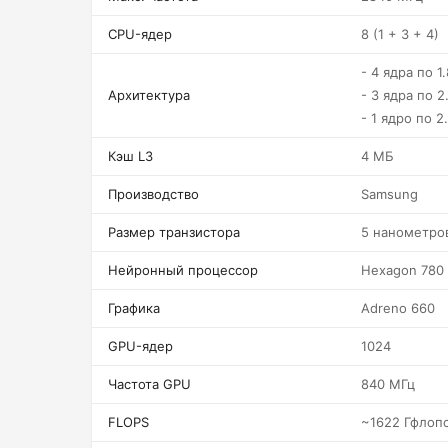
CPU-ядер
8 (1 + 3 + 4)
- 4 ядра по 1
Архитектура
- 3 ядра по 2
- 1 ядро по 2
Кэш L3
4 МБ
Производство
Samsung
Размер транзистора
5 нанометро
Нейронный процессор
Hexagon 780
Графика
Adreno 660
GPU-ядер
1024
Частота GPU
840 МГц
FLOPS
~1622 Гфлоп