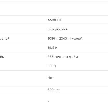
AMOLED
6.67 дюймов
кселей
1080 x 2340 пикселей
19.5:9
юйм
386 точек на дюйм
90 Гц
Нет
800 нит
-