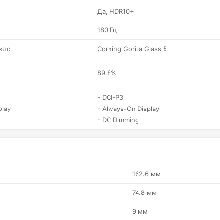
Да, HDR10+
180 Гц
кло
Corning Gorilla Glass 5
89.8%
- DCI-P3
play
- Always-On Display
- DC Dimming
162.6 мм
74.8 мм
9 мм