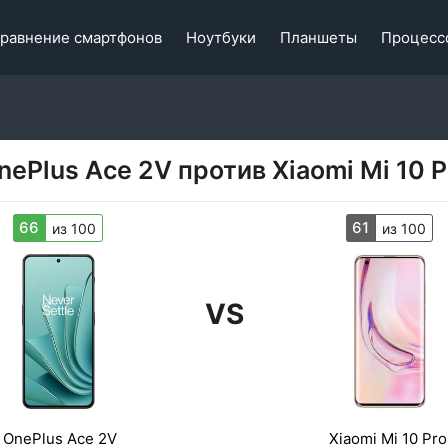
равнение смартфонов
Ноутбуки
Планшеты
Процесс
nePlus Ace 2V против Xiaomi Mi 10 P
66
61
из 100
из 100
VS
OnePlus Ace 2V
Xiaomi Mi 10 Pro