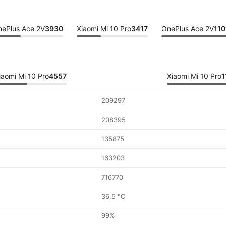
ePlus Ace 2V
3930
Xiaomi Mi 10 Pro
3417
OnePlus Ace 2V
110
iaomi Mi 10 Pro
4557
Xiaomi Mi 10 Pro
1
209297
208395
135875
163203
716770
36.5 °C
99%