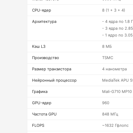
CPU-ядер
8 (1 + 3 + 4)
Архитектура
- 4 ядра по 1.8 
- 3 ядра по 2.8
- 1 ядро по 3.05
Кэш L3
8 МБ
Производство
TSMC
Размер транзистора
4 нанометра
Нейронный процессор
MediaTek APU 5
Графика
Mali-G710 MP10
GPU-ядер
960
Частота GPU
848 МГц
FLOPS
~1632 Гфлопс