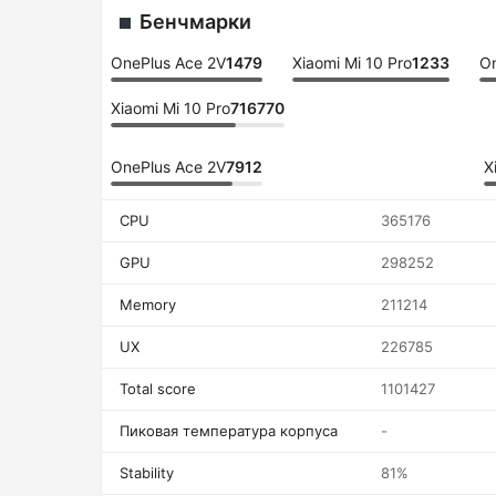
Бенчмарки
OnePlus Ace 2V
1479
Xiaomi Mi 10 Pro
1233
On
Xiaomi Mi 10 Pro
716770
OnePlus Ace 2V
7912
X
CPU
365176
GPU
298252
Memory
211214
UX
226785
Total score
1101427
Пиковая температура корпуса
-
Stability
81%