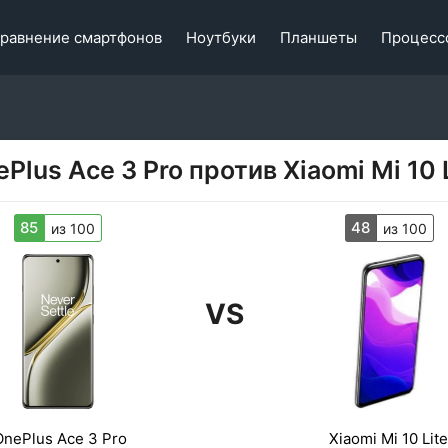
равнение смартфонов
Ноутбуки
Планшеты
Процесс
Plus Ace 3 Pro против Xiaomi Mi 10 
85
48
из 100
из 100
VS
OnePlus Ace 3 Pro
Xiaomi Mi 10 Lite