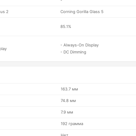
-
tus 2
Corning Gorilla Glass 5
85.1%
- Always-On Display
play
- DC Dimming
163.7 мм
74.8 мм
7.9 мм
192 грамма
Нет