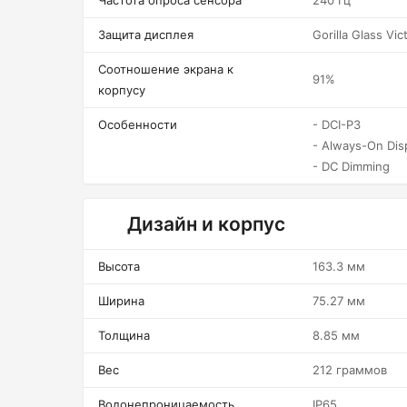
Частота опроса сенсора
240 Гц
Защита дисплея
Gorilla Glass Vic
Соотношение экрана к
91%
корпусу
Особенности
- DCI-P3
- Always-On Dis
- DC Dimming
Дизайн и корпус
Высота
163.3 мм
Ширина
75.27 мм
Толщина
8.85 мм
Вес
212 граммов
Водонепроницаемость
IP65