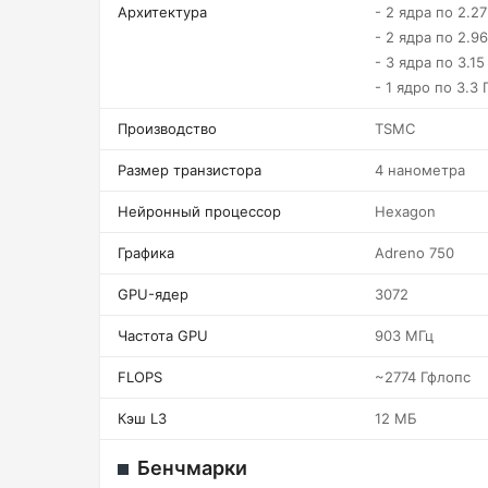
Архитектура
- 2 ядра по 2.2
- 2 ядра по 2.9
- 3 ядра по 3.15
- 1 ядро по 3.3 
Производство
TSMC
Размер транзистора
4 нанометра
Нейронный процессор
Hexagon
Графика
Adreno 750
GPU-ядер
3072
Частота GPU
903 МГц
FLOPS
~2774 Гфлопс
Кэш L3
12 МБ
Бенчмарки