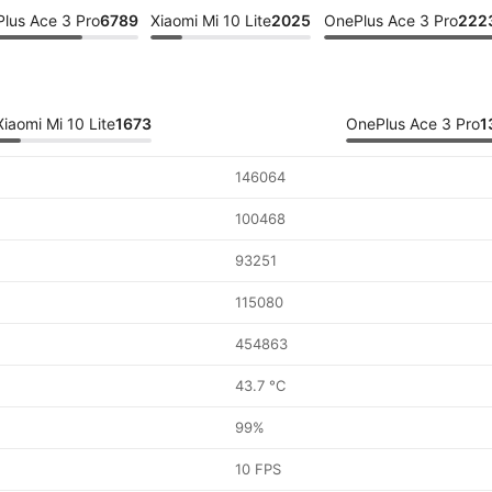
lus Ace 3 Pro
6789
Xiaomi Mi 10 Lite
2025
OnePlus Ace 3 Pro
222
Xiaomi Mi 10 Lite
1673
OnePlus Ace 3 Pro
1
146064
100468
93251
115080
454863
43.7 °C
99%
10 FPS