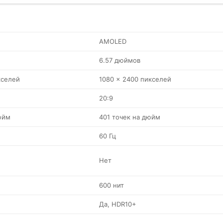
AMOLED
6.57 дюймов
кселей
1080 x 2400 пикселей
20:9
юйм
401 точек на дюйм
60 Гц
Нет
600 нит
Да, HDR10+