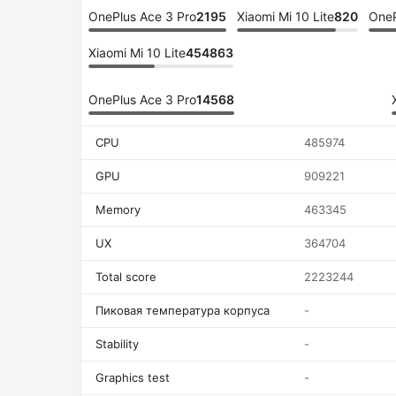
OnePlus Ace 3 Pro
2195
Xiaomi Mi 10 Lite
820
OneP
Xiaomi Mi 10 Lite
454863
OnePlus Ace 3 Pro
14568
CPU
485974
GPU
909221
Memory
463345
UX
364704
Total score
2223244
Пиковая температура корпуса
-
Stability
-
Graphics test
-