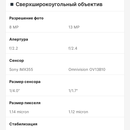
Сверхширокоугольный объектив
Разрешение фото
8 MP
13 MP
Апертура
f/2.2
f/2.4
Сенсор
Sony IMX355
Omnivision OV13B10
Размер сенсора
1/4.0"
1/1.7"
Размер пикселя
1.14 micron
1.12 micron
Стабилизация