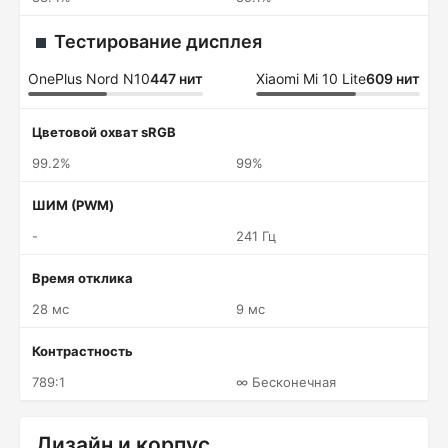
Тестирование дисплея
OnePlus Nord N10
447 нит
Xiaomi Mi 10 Lite
609 нит
Цветовой охват sRGB
99.2%
99%
ШИМ (PWM)
-
241 Гц
Время отклика
28 мс
9 мс
Контрастность
789:1
∞ Бесконечная
Дизайн и корпус