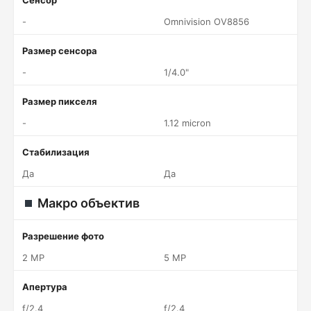
Сенсор
-
Omnivision OV8856
Размер сенсора
-
1/4.0"
Размер пикселя
-
1.12 micron
Стабилизация
Да
Да
Макро объектив
Разрешение фото
2 MP
5 MP
Апертура
f/2.4
f/2.4