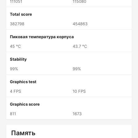
111051
115080
Total score
382798
454863
Пиковая температура корпуса
45 °C
43.7 °C
Stability
99%
99%
Graphics test
4 FPS
10 FPS
Graphics score
811
1673
Память