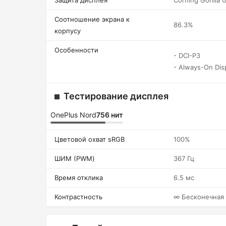
Защита дисплея
Corning Gorilla 
Соотношение экрана к
86.3%
корпусу
Особенности
- DCI-P3
- Always-On Dis
Тестирование дисплея
OnePlus Nord
756 нит
Цветовой охват sRGB
100%
ШИМ (PWM)
367 Гц
Время отклика
6.5 мс
Контрастность
∞ Бесконечная