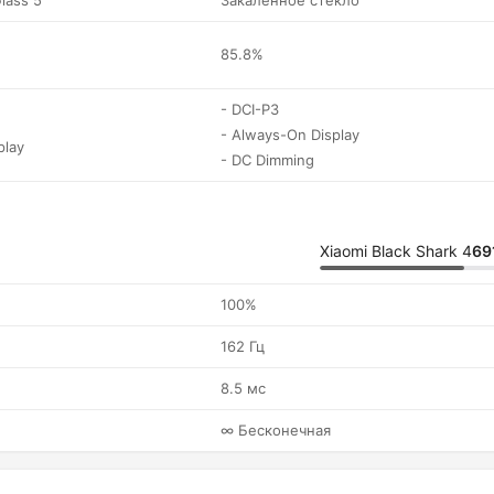
Glass 5
Закаленное стекло
85.8%
- DCI-P3
- Always-On Display
play
- DC Dimming
Xiaomi Black Shark 4
69
100%
162 Гц
8.5 мс
∞ Бесконечная