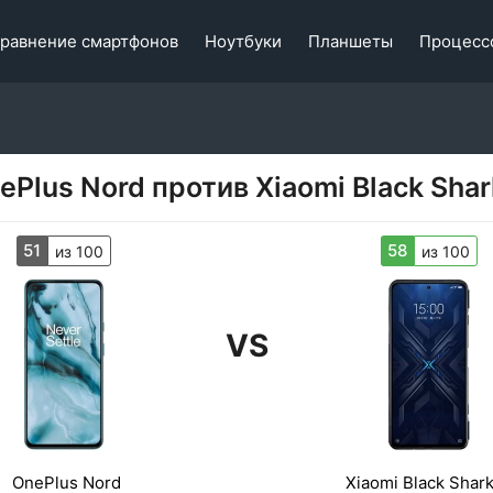
равнение смартфонов
Ноутбуки
Планшеты
Процесс
ePlus Nord против Xiaomi Black Shar
51
58
из 100
из 100
VS
OnePlus Nord
Xiaomi Black Shark