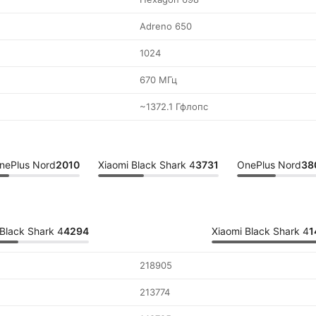
Adreno 650
1024
670 МГц
~1372.1 Гфлопс
nePlus Nord
2010
Xiaomi Black Shark 4
3731
OnePlus Nord
38
Black Shark 4
4294
Xiaomi Black Shark 4
1
218905
213774