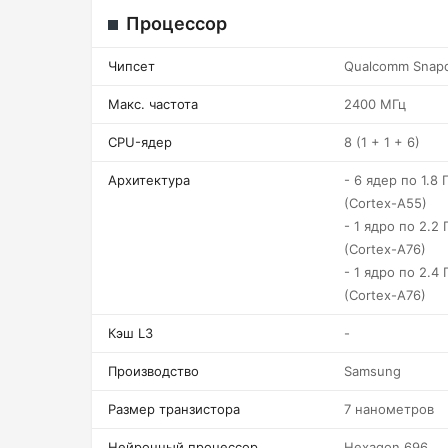
Процессор
Чипсет
Qualcomm Snap
Макс. частота
2400 МГц
CPU-ядер
8 (1 + 1 + 6)
Архитектура
- 6 ядер по 1.8 Г
(Cortex-A55)
- 1 ядро по 2.2 
(Cortex-A76)
- 1 ядро по 2.4 
(Cortex-A76)
Кэш L3
-
Производство
Samsung
Размер транзистора
7 нанометров
Нейронный процессор
Hexagon 696