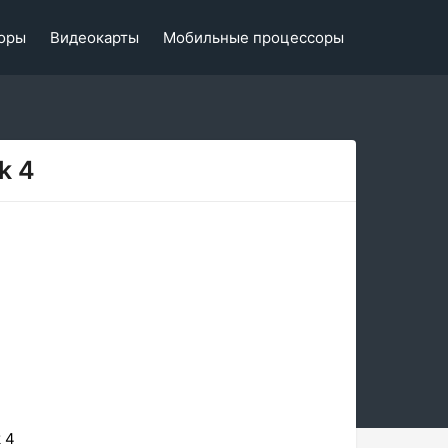
оры
Видеокарты
Мобильные процессоры
k 4
 4