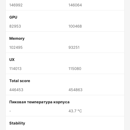
146992
146064
GPU
82953
100468
Memory
102495
93251
UX
114013
115080
Total score
446453
454863
Пиковая температура корпуса
-
43.7 °C
Stability