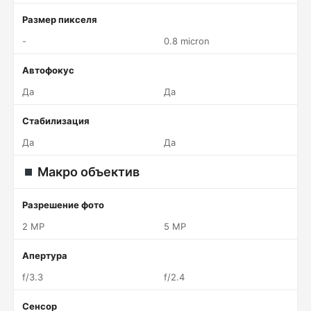
Размер пикселя
-
0.8 micron
Автофокус
Да
Да
Стабилизация
Да
Да
Макро объектив
Разрешение фото
2 MP
5 MP
Апертура
f/3.3
f/2.4
Сенсор