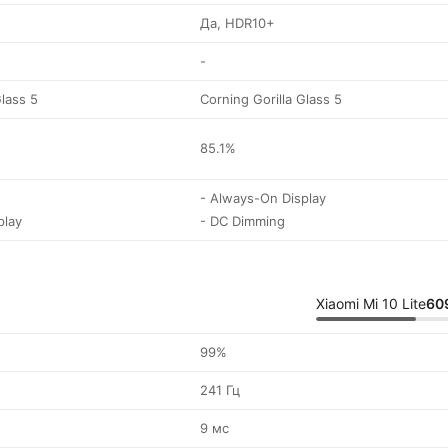
Да, HDR10+
-
Glass 5
Corning Gorilla Glass 5
85.1%
- Always-On Display
play
- DC Dimming
Xiaomi Mi 10 Lite
60
99%
241 Гц
9 мс