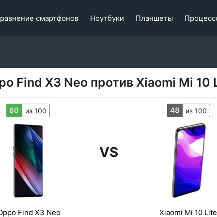
равнение смартфонов
Ноутбуки
Планшеты
Процесс
po Find X3 Neo против Xiaomi Mi 10 L
60
48
из 100
из 100
VS
Oppo Find X3 Neo
Xiaomi Mi 10 Lite