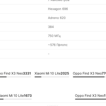
Hexagon 696
Adreno 620
384
750 МГц
~576 Гфлопс
-
o Find X3 Neo
3331
Xiaomi Mi 10 Lite
2025
Oppo Find X3 Neo
77
iaomi Mi 10 Lite
1673
Oppo Find X3 Neo
1