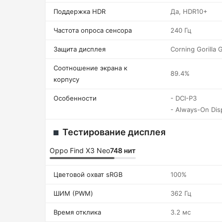
Поддержка HDR
Да, HDR10+
Частота опроса сенсора
240 Гц
Защита дисплея
Corning Gorilla 
Соотношение экрана к
89.4%
корпусу
Особенности
- DCI-P3
- Always-On Dis
Тестирование дисплея
Oppo Find X3 Neo
748 нит
Цветовой охват sRGB
100%
ШИМ (PWM)
362 Гц
Время отклика
3.2 мс