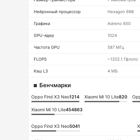
Нейронный процессор
Hexagon 698
Графика
Adreno 650
GPU-ядер
1024
Частота GPU
587 МГц
FLOPS
~1202.1 Гфлопс
Кэш L3
4 МБ
Бенчмарки
Oppo Find X3 Neo
1214
Xiaomi Mi 10 Lite
820
Opp
Xiaomi Mi 10 Lite
454863
Oppo Find X3 Neo
5041
X