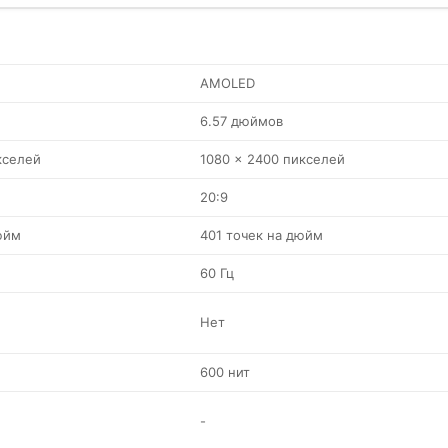
AMOLED
6.57 дюймов
кселей
1080 x 2400 пикселей
20:9
юйм
401 точек на дюйм
60 Гц
Нет
600 нит
-