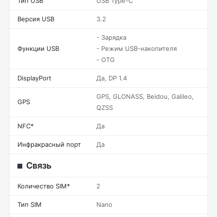
Тип USB
USB Type-C
Версия USB
3.2
- Зарядка
Функции USB
- Режим USB-накопителя
- OTG
DisplayPort
Да, DP 1.4
GPS, GLONASS, Beidou, Galileo,
GPS
QZSS
NFC*
Да
Инфракрасный порт
Да
Связь
Количество SIM*
2
Тип SIM
Nano