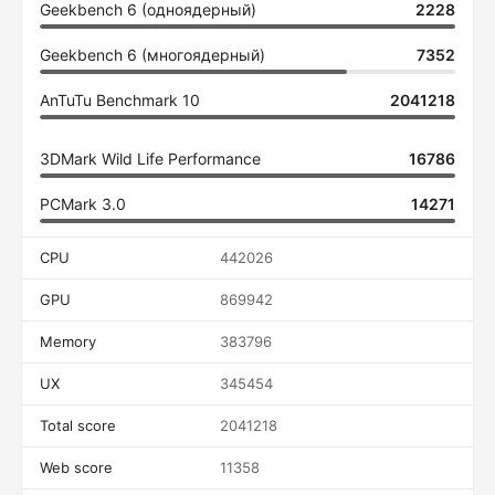
Geekbench 6 (одноядерный)
2228
Geekbench 6 (многоядерный)
7352
AnTuTu Benchmark 10
2041218
3DMark Wild Life Performance
16786
PCMark 3.0
14271
CPU
442026
GPU
869942
Memory
383796
UX
345454
Total score
2041218
Web score
11358