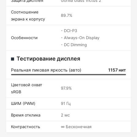
Защита дисплея
Gorilla Glass Victus 2
Соотношение
89.7%
экрана к корпусу
- DCI-P3
Особенности
- Always-On Display
- DC Dimming
Тестирование дисплея
Реальная пиковая яркость (авто)
1157 нит
Цветовой охват
97.9%
sRGB
ШИМ (PWM)
91 Гц
Время отклика
2 мс
Контрастность
∞ Бесконечная