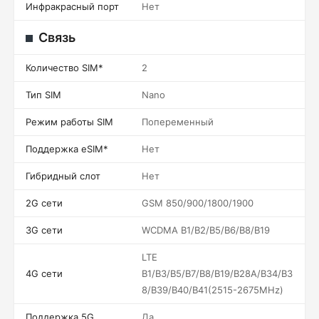
Инфракрасный порт
Нет
Связь
Количество SIM*
2
Тип SIM
Nano
Режим работы SIM
Попеременный
Поддержка eSIM*
Нет
Гибридный слот
Нет
2G сети
GSM 850/900/1800/1900
3G сети
WCDMA B1/B2/B5/B6/B8/B19
LTE
4G сети
B1/B3/B5/B7/B8/B19/B28A/B34/B3
8/B39/B40/B41(2515-2675MHz)
Поддержка 5G
Да