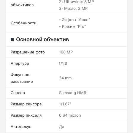
2) Ultrawide: 8 MP
объективов
3) Macro: 2 MP
- Эффект "боке"
Особенности
- Режим "Pro"
Основной объектив
Разрешение фото
108 MP
Апертура
f/1.8
Фокусное
24 mm
расстояние
Сенсор
Samsung HM6
Размер сенсора
1/1.67"
Размер пикселя
0.64 micron
Автофокус
Да