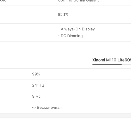
кло
Corning Gorilla Glass 5
85.1%
- Always-On Display
- DC Dimming
Xiaomi Mi 10 Lite
60
99%
241 Гц
9 мс
∞ Бесконечная