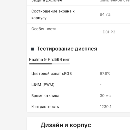
Защита дисплея
Закаленное сте
Соотношение экрана к
84.7%
корпусу
Особенности
- DCI-P3
Тестирование дисплея
Realme 9 Pro
564 нит
Цветовой охват sRGB
97.6%
ШИМ (PWM)
-
Время отклика
30 мс
Контрастность
1230:1
Дизайн и корпус