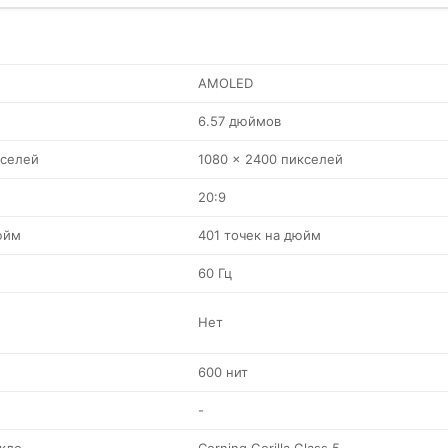
AMOLED
6.57 дюймов
кселей
1080 x 2400 пикселей
20:9
юйм
401 точек на дюйм
60 Гц
Нет
600 нит
-