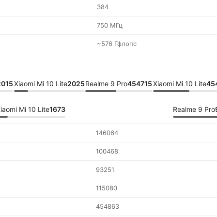
384
750 МГц
~576 Гфлопс
2015
Xiaomi Mi 10 Lite
2025
Realme 9 Pro
454715
Xiaomi Mi 10 Lite
45
iaomi Mi 10 Lite
1673
Realme 9 Pro
146064
100468
93251
115080
454863