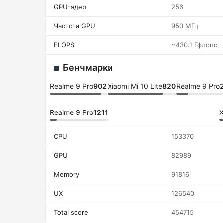
GPU-ядер
256
Частота GPU
950 МГц
FLOPS
~430.1 Гфлопс
Бенчмарки
Realme 9 Pro
902
Xiaomi Mi 10 Lite
820
Realme 9 Pro
Realme 9 Pro
1211
X
CPU
153370
GPU
82989
Memory
91816
UX
126540
Total score
454715