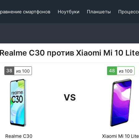
равнение смартфонов
Ноутбуки
Планшеты
Процесс
Realme C30 против Xiaomi Mi 10 Lit
38
48
из 100
из 100
VS
Realme C30
Xiaomi Mi 10 Lite