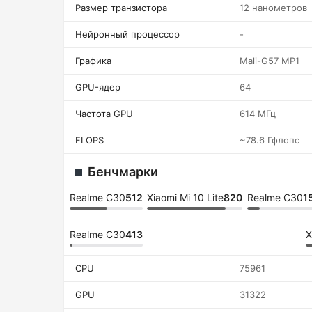
Размер транзистора
12 нанометров
Нейронный процессор
-
Графика
Mali-G57 MP1
GPU-ядер
64
Частота GPU
614 МГц
FLOPS
~78.6 Гфлопс
Бенчмарки
Realme C30
512
Xiaomi Mi 10 Lite
820
Realme C30
1
Realme C30
413
X
CPU
75961
GPU
31322