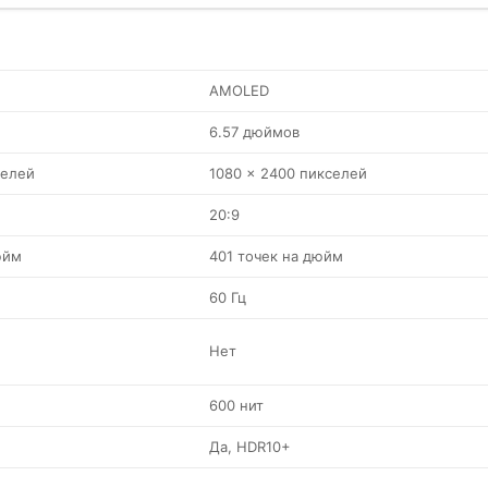
AMOLED
6.57 дюймов
селей
1080 x 2400 пикселей
20:9
юйм
401 точек на дюйм
60 Гц
Нет
600 нит
Да, HDR10+