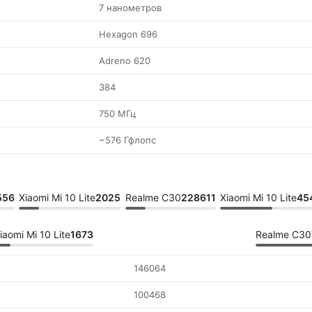
7 нанометров
Hexagon 696
Adreno 620
384
750 МГц
~576 Гфлопс
556
Xiaomi Mi 10 Lite
2025
Realme C30
228611
Xiaomi Mi 10 Lite
45
iaomi Mi 10 Lite
1673
Realme C30
146064
100468