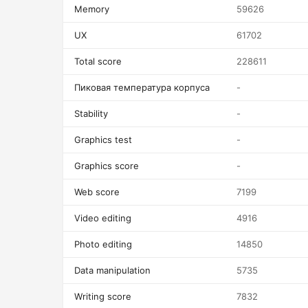
Memory
59626
UX
61702
Total score
228611
Пиковая температура корпуса
-
Stability
-
Graphics test
-
Graphics score
-
Web score
7199
Video editing
4916
Photo editing
14850
Data manipulation
5735
Writing score
7832