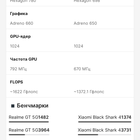
Hexagon 780
Hexagon 698
Графика
Adreno 660
Adreno 650
GPU-ядер
1024
1024
Частота GPU
792 МГц
670 МГц
FLOPS
~1622 Гфлопс
~1372.1 Гфлопс
Бенчмарки
Realme GT 5G
1482
Xiaomi Black Shark 4
1374
Realme GT 5G
3964
Xiaomi Black Shark 4
3731