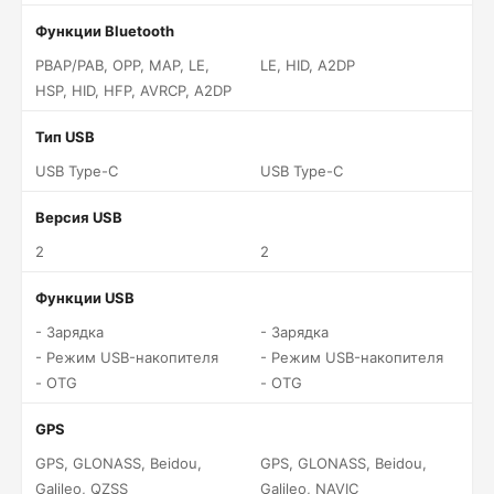
Функции Bluetooth
PBAP/PAB, OPP, MAP, LE,
LE, HID, A2DP
HSP, HID, HFP, AVRCP, A2DP
Тип USB
USB Type-C
USB Type-C
Версия USB
2
2
Функции USB
- Зарядка
- Зарядка
- Режим USB-накопителя
- Режим USB-накопителя
- OTG
- OTG
GPS
GPS, GLONASS, Beidou,
GPS, GLONASS, Beidou,
Galileo, QZSS
Galileo, NAVIC