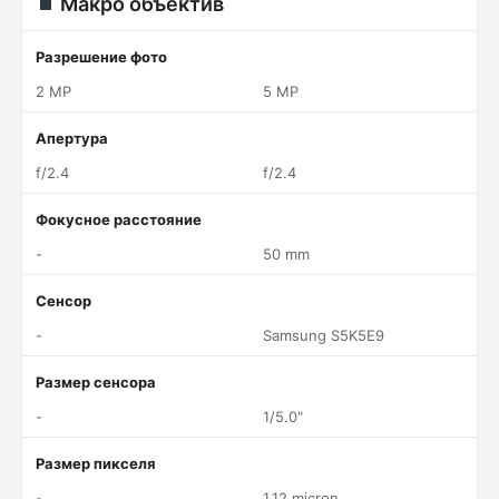
Макро объектив
Разрешение фото
2 MP
5 MP
Апертура
f/2.4
f/2.4
Фокусное расстояние
-
50 mm
Сенсор
-
Samsung S5K5E9
Размер сенсора
-
1/5.0"
Размер пикселя
-
1.12 micron