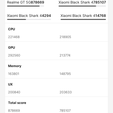
Realme GT 5G
878669
Xiaomi Black Shark 4
785107
Xiaomi Black Shark 4
4294
Xiaomi Black Shark 4
14768
CPU
221468
218905
GPU
292560
213774
Memory
163801
148795
UX
200840
203633
Total score
878669
785107