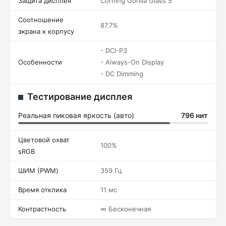
Защита дисплея
Corning Gorilla Glass 5
Соотношение
87.7%
экрана к корпусу
- DCI-P3
Особенности
- Always-On Display
- DC Dimming
Тестирование дисплея
Реальная пиковая яркость (авто)
796 нит
Цветовой охват
100%
sRGB
ШИМ (PWM)
359 Гц
Время отклика
11 мс
Контрастность
∞ Бесконечная