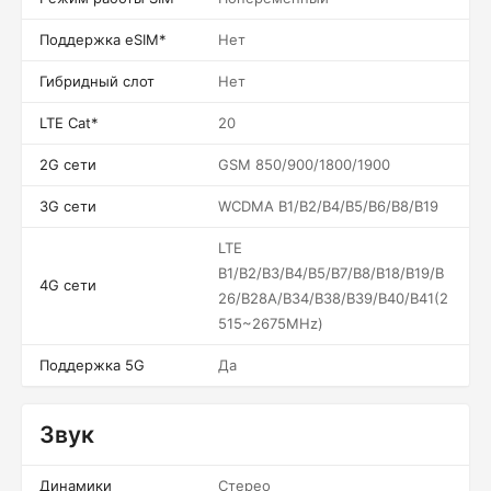
Поддержка eSIM*
Нет
Гибридный слот
Нет
LTE Cat*
20
2G сети
GSM 850/900/1800/1900
3G сети
WCDMA B1/B2/B4/B5/B6/B8/B19
LTE
B1/B2/B3/B4/B5/B7/B8/B18/B19/B
4G сети
26/B28A/B34/B38/B39/B40/B41(2
515~2675MHz)
Поддержка 5G
Да
Звук
Динамики
Стерео