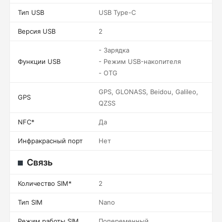
Тип USB
USB Type-C
Версия USB
2
- Зарядка
Функции USB
- Режим USB-накопителя
- OTG
GPS, GLONASS, Beidou, Galileo,
GPS
QZSS
NFC*
Да
Инфракрасный порт
Нет
Связь
Количество SIM*
2
Тип SIM
Nano
Режим работы SIM
Попеременный