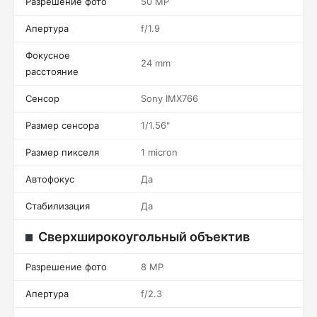
Разрешение фото
50 MP
Апертура
f/1.9
Фокусное
24 mm
расстояние
Сенсор
Sony IMX766
Размер сенсора
1/1.56"
Размер пикселя
1 micron
Автофокус
Да
Стабилизация
Да
Сверхширокоугольный объектив
Разрешение фото
8 MP
Апертура
f/2.3