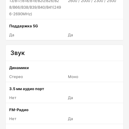
13/B17/B18/B19/B20/B26/B2
2600 / 2000 / 2300 / 2500
8/B66/B38/B39/B40/B41(249
6-2690MHz)
Поддержка 5G
Да
Да
Звук
Динамики
Стерео
Моно
3.5 мм аудио порт
Нет
Да
FM-Радио
Нет
Да