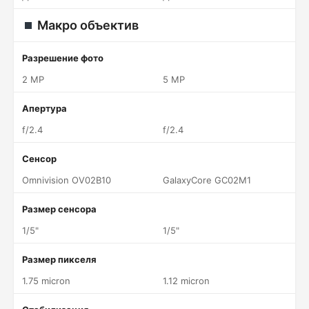
Макро объектив
Разрешение фото
2 MP
5 MP
Апертура
f/2.4
f/2.4
Сенсор
Omnivision OV02B10
GalaxyCore GC02M1
Размер сенсора
1/5"
1/5"
Размер пикселя
1.75 micron
1.12 micron