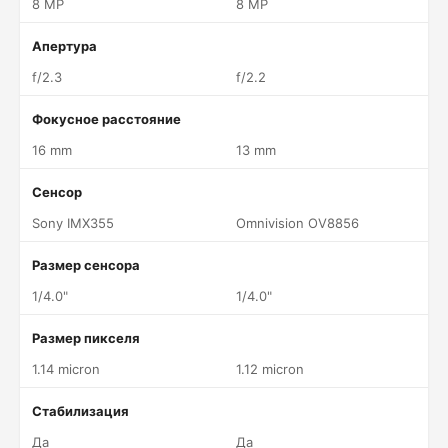
8 MP
8 MP
Апертура
f/2.3
f/2.2
Фокусное расстояние
16 mm
13 mm
Сенсор
Sony IMX355
Omnivision OV8856
Размер сенсора
1/4.0"
1/4.0"
Размер пикселя
1.14 micron
1.12 micron
Стабилизация
Да
Да