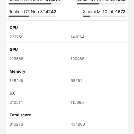
Realme GT Neo 3T
4242
Xiaomi Mi 10 Lite
1673
CPU
227759
146064
GPU
219558
100468
Memory
158445
93251
UX
210514
115080
Total score
816276
454863