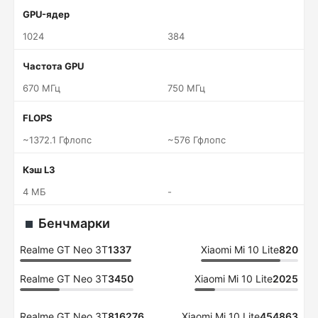
GPU-ядер
1024
384
Частота GPU
670 МГц
750 МГц
FLOPS
~1372.1 Гфлопс
~576 Гфлопс
Кэш L3
4 МБ
-
Бенчмарки
Realme GT Neo 3T
1337
Xiaomi Mi 10 Lite
820
Realme GT Neo 3T
3450
Xiaomi Mi 10 Lite
2025
Realme GT Neo 3T
816276
Xiaomi Mi 10 Lite
454863