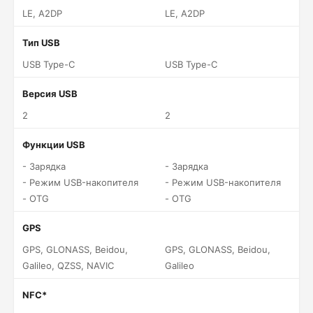
LE, A2DP
LE, A2DP
Тип USB
USB Type-C
USB Type-C
Версия USB
2
2
Функции USB
- Зарядка
- Зарядка
- Режим USB-накопителя
- Режим USB-накопителя
- OTG
- OTG
GPS
GPS, GLONASS, Beidou,
GPS, GLONASS, Beidou,
Galileo, QZSS, NAVIC
Galileo
NFC*