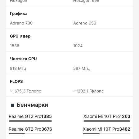
Hexagon
Hexagon 698
Графика
Adreno 730
Adreno 650
GPU-ядер
1536
1024
Частота GPU
818 МГц
587 МГц
FLOPS
~1675.3 Гфлопс
~1202.1 Гфлопс
Бенчмарки
Realme GT2 Pro
1385
Xiaomi Mi 10T Pro
1263
Realme GT2 Pro
3676
Xiaomi Mi 10T Pro
3482