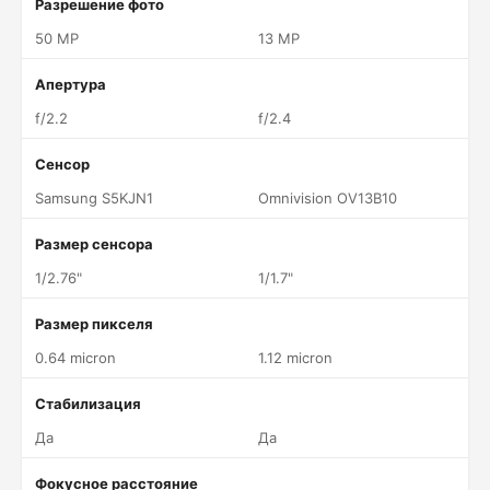
Разрешение фото
50 MP
13 MP
Апертура
f/2.2
f/2.4
Сенсор
Samsung S5KJN1
Omnivision OV13B10
Размер сенсора
1/2.76"
1/1.7"
Размер пикселя
0.64 micron
1.12 micron
Стабилизация
Да
Да
Фокусное расстояние