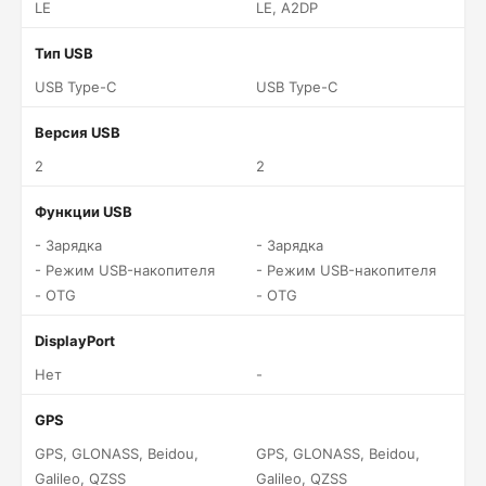
LE
LE, A2DP
Тип USB
USB Type-C
USB Type-C
Версия USB
2
2
Функции USB
- Зарядка
- Зарядка
- Режим USB-накопителя
- Режим USB-накопителя
- OTG
- OTG
DisplayPort
Нет
-
GPS
GPS, GLONASS, Beidou,
GPS, GLONASS, Beidou,
Galileo, QZSS
Galileo, QZSS