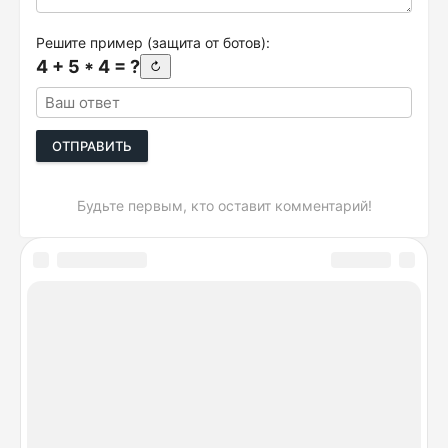
Решите пример (защита от ботов):
4 + 5 * 4 = ?
↻
ОТПРАВИТЬ
Будьте первым, кто оставит комментарий!
DeviceSpecifications.ru © 2026. Лучшие сравнения
гаджетов