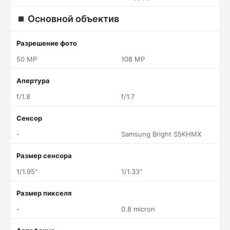
Основной объектив
Разрешение фото
50 MP
108 MP
Апертура
f/1.8
f/1.7
Сенсор
-
Samsung Bright S5KHMX
Размер сенсора
1/1.95"
1/1.33"
Размер пикселя
-
0.8 micron