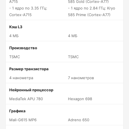
A715
585 Gold (Cortex-A77)
- 1 ядро по 3.35 ГГц:
- 1 ядро по 2.84 ГГц: Kryo
Cortex-A715
585 Prime (Cortex-A77)
Кэш L3
4 МБ
4 МБ
Производство
TSMC
TSMC
Размер транзистора
4 нанометра
7 нанометров
Нейронный процессор
MediaTek APU 780
Hexagon 698
Графика
Mali-G615 MP6
Adreno 650