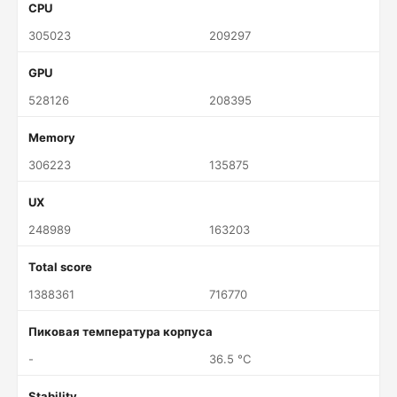
CPU
305023
209297
GPU
528126
208395
Memory
306223
135875
UX
248989
163203
Total score
1388361
716770
Пиковая температура корпуса
-
36.5 °C
Stability