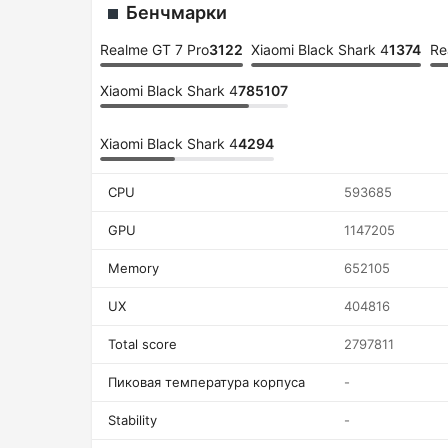
Бенчмарки
Realme GT 7 Pro
3122
Xiaomi Black Shark 4
1374
Re
Xiaomi Black Shark 4
785107
Xiaomi Black Shark 4
4294
CPU
593685
GPU
1147205
Memory
652105
UX
404816
Total score
2797811
Пиковая температура корпуса
-
Stability
-