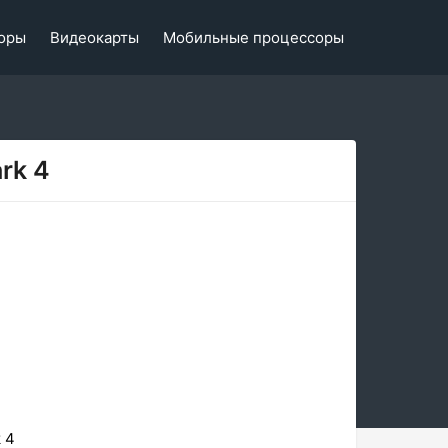
оры
Видеокарты
Мобильные процессоры
rk 4
 4