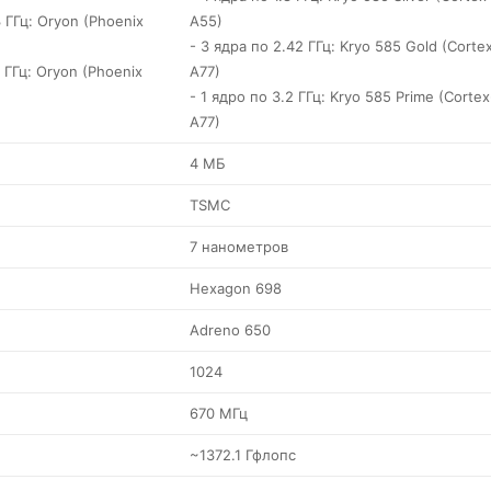
3 ГГц: Oryon (Phoenix
A55)
- 3 ядра по 2.42 ГГц: Kryo 585 Gold (Corte
 ГГц: Oryon (Phoenix
A77)
- 1 ядро по 3.2 ГГц: Kryo 585 Prime (Cortex
A77)
4 МБ
TSMC
7 нанометров
Hexagon 698
Adreno 650
1024
670 МГц
~1372.1 Гфлопс