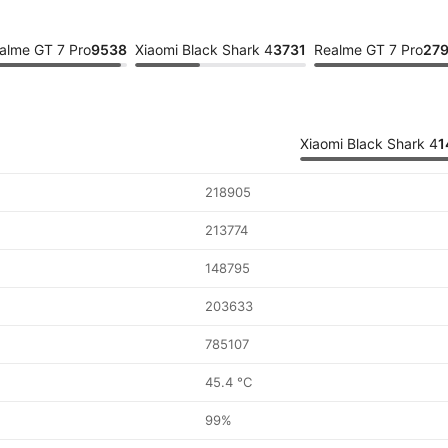
alme GT 7 Pro
9538
Xiaomi Black Shark 4
3731
Realme GT 7 Pro
279
Xiaomi Black Shark 4
1
218905
213774
148795
203633
785107
45.4 °C
99%