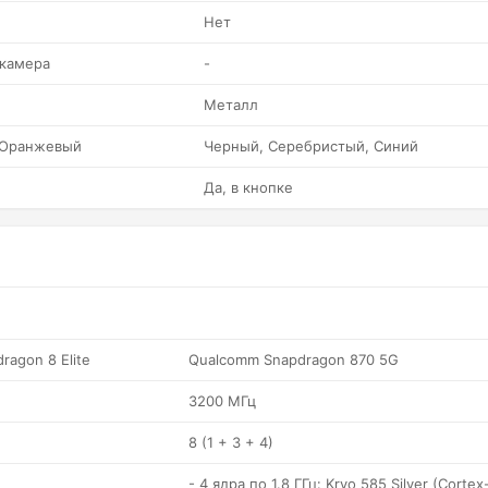
Нет
 камера
-
Металл
 Оранжевый
Черный, Серебристый, Синий
Да, в кнопке
agon 8 Elite
Qualcomm Snapdragon 870 5G
3200 МГц
8 (1 + 3 + 4)
- 4 ядра по 1.8 ГГц: Kryo 585 Silver (Cortex