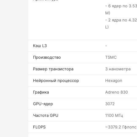
- 6 ядер по 3.5
M)
- 2 ядра по 4.32
L)
Кэш L3
-
Производство
TSMC
Размер транзистора
3 нанометра
Нейронный процессор
Hexagon
Графика
Adreno 830
GPU-ядер
3072
Частота GPU
1100 МГц
FLOPS
~3379.2 Гфлопс