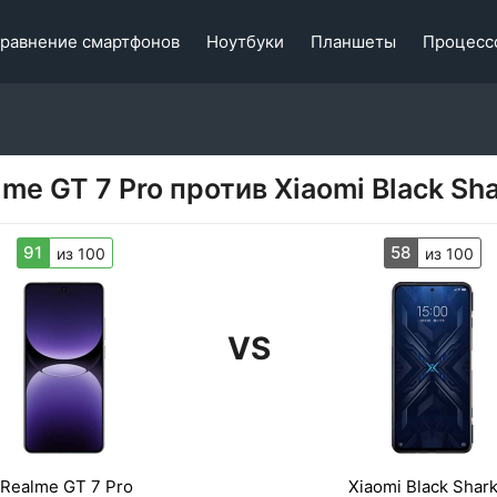
равнение смартфонов
Ноутбуки
Планшеты
Процесс
lme GT 7 Pro против Xiaomi Black Sha
91
58
из 100
из 100
VS
Realme GT 7 Pro
Xiaomi Black Shark