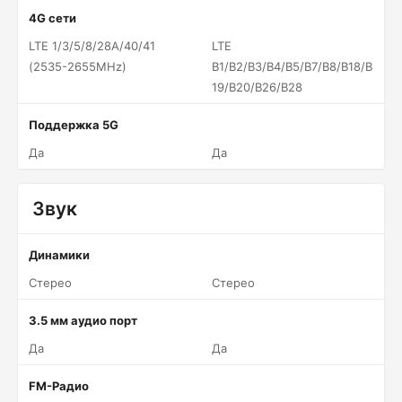
4G сети
LTE 1/3/5/8/28A/40/41
LTE
(2535-2655MHz)
B1/B2/B3/B4/B5/B7/B8/B18/B
19/B20/B26/B28
Поддержка 5G
Да
Да
Звук
Динамики
Стерео
Стерео
3.5 мм аудио порт
Да
Да
FM-Радио