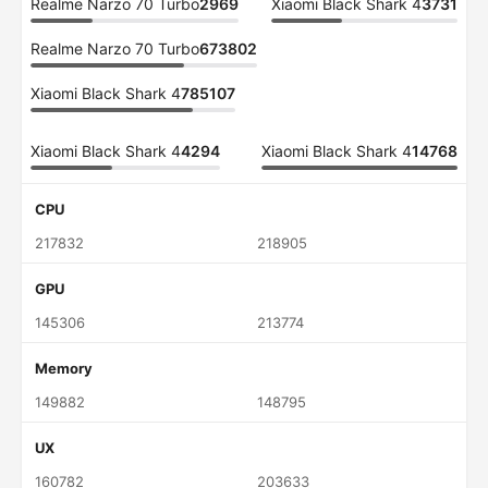
Realme Narzo 70 Turbo
2969
Xiaomi Black Shark 4
3731
Realme Narzo 70 Turbo
673802
Xiaomi Black Shark 4
785107
Xiaomi Black Shark 4
4294
Xiaomi Black Shark 4
14768
CPU
217832
218905
GPU
145306
213774
Memory
149882
148795
UX
160782
203633