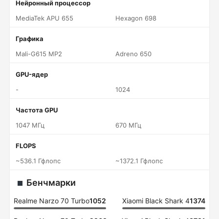
Нейронный процессор
MediaTek APU 655
Hexagon 698
Графика
Mali-G615 MP2
Adreno 650
GPU-ядер
-
1024
Частота GPU
1047 МГц
670 МГц
FLOPS
~536.1 Гфлопс
~1372.1 Гфлопс
Бенчмарки
Realme Narzo 70 Turbo
1052
Xiaomi Black Shark 4
1374