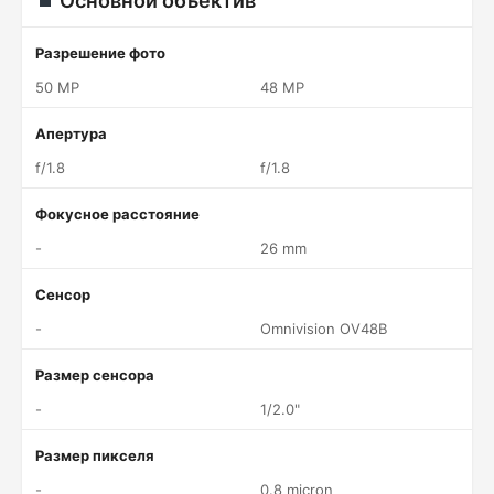
Основной объектив
Разрешение фото
50 MP
48 MP
Апертура
f/1.8
f/1.8
Фокусное расстояние
-
26 mm
Сенсор
-
Omnivision OV48B
Размер сенсора
-
1/2.0"
Размер пикселя
-
0.8 micron