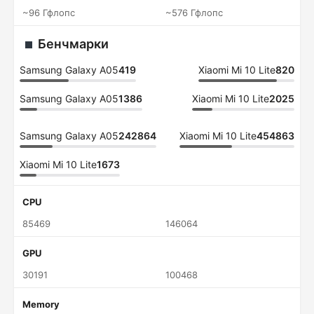
~96 Гфлопс
~576 Гфлопс
Бенчмарки
Samsung Galaxy A05
419
Xiaomi Mi 10 Lite
820
Samsung Galaxy A05
1386
Xiaomi Mi 10 Lite
2025
Samsung Galaxy A05
242864
Xiaomi Mi 10 Lite
454863
Xiaomi Mi 10 Lite
1673
CPU
85469
146064
GPU
30191
100468
Memory