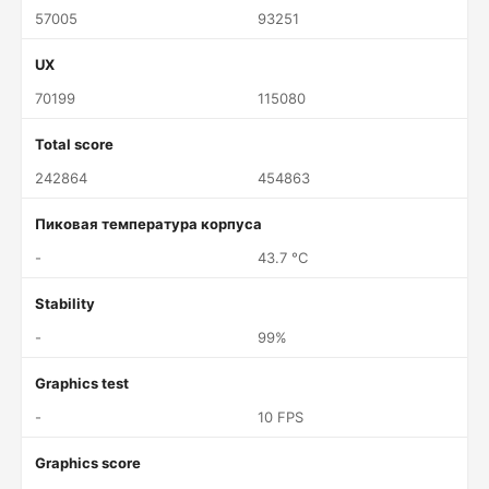
57005
93251
UX
70199
115080
Total score
242864
454863
Пиковая температура корпуса
-
43.7 °C
Stability
-
99%
Graphics test
-
10 FPS
Graphics score