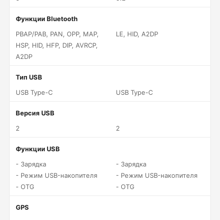
Функции Bluetooth
PBAP/PAB, PAN, OPP, MAP,
LE, HID, A2DP
HSP, HID, HFP, DIP, AVRCP,
A2DP
Тип USB
USB Type-C
USB Type-C
Версия USB
2
2
Функции USB
- Зарядка
- Зарядка
- Режим USB-накопителя
- Режим USB-накопителя
- OTG
- OTG
GPS