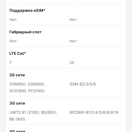
Поддержка eSIM*
Нет
Нет
Гибридный слот
Нет
Нет
LTE Cat*
7
20
2G сети
GSM850, GSM900,
GSM B2/3/5/8
DCS1800, PCS1900
3G сети
UMTS B1 (2100), B5(850),
WCDMA B1/2/4/5/6/8/9/19
B8 (900)
4G сети