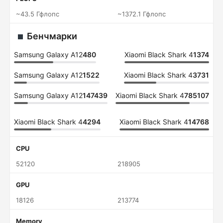
~43.5 Гфлопс
~1372.1 Гфлопс
Бенчмарки
Samsung Galaxy A12
480
Xiaomi Black Shark 4
1374
Samsung Galaxy A12
1522
Xiaomi Black Shark 4
3731
Samsung Galaxy A12
147439
Xiaomi Black Shark 4
785107
Xiaomi Black Shark 4
4294
Xiaomi Black Shark 4
14768
CPU
52120
218905
GPU
18126
213774
Memory