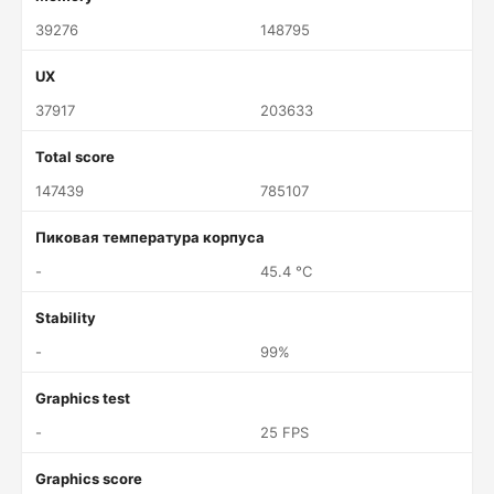
39276
148795
UX
37917
203633
Total score
147439
785107
Пиковая температура корпуса
-
45.4 °C
Stability
-
99%
Graphics test
-
25 FPS
Graphics score