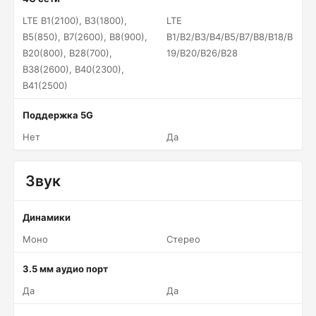
LTE B1(2100), B3(1800),
LTE
B5(850), B7(2600), B8(900),
B1/B2/B3/B4/B5/B7/B8/B18/B
B20(800), B28(700),
19/B20/B26/B28
B38(2600), B40(2300),
B41(2500)
Поддержка 5G
Нет
Да
Звук
Динамики
Моно
Стерео
3.5 мм аудио порт
Да
Да