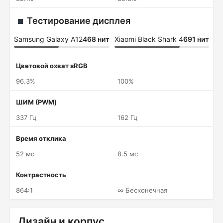
Тестирование дисплея
Samsung Galaxy A12
468 нит
Xiaomi Black Shark 4
691 нит
Цветовой охват sRGB
96.3%
100%
ШИМ (PWM)
337 Гц
162 Гц
Время отклика
52 мс
8.5 мс
Контрастность
864:1
∞ Бесконечная
Дизайн и корпус