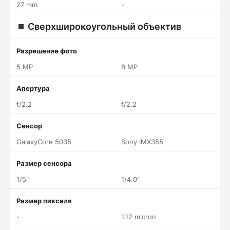
27 mm
-
Сверхширокоугольный объектив
Разрешение фото
5 MP
8 MP
Апертура
f/2.2
f/2.2
Сенсор
GalaxyCore 5035
Sony IMX355
Размер сенсора
1/5"
1/4.0"
Размер пикселя
-
1.12 micron