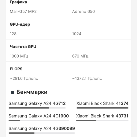
Графика
Mali-G57 MP2
Adreno 650
GPU-ядер
128
1024
Частота GPU
1000 МГц
670 МГц
FLOPS
~281.6 Гфлопс
~1372.1 Гфлопс
Бенчмарки
Samsung Galaxy A24 4G
712
Xiaomi Black Shark 4
1374
Samsung Galaxy A24 4G
1900
Xiaomi Black Shark 4
3731
Samsung Galaxy A24 4G
390099