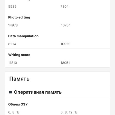
5539
7304
Photo editing
14978
40764
Data manipulation
8214
10525
Writing score
11810
18051
Память
Оперативная память
Объем ОЗУ
6, 8 ГБ
6, 8, 12 ГБ