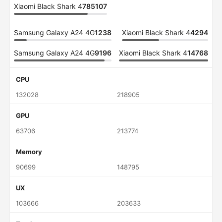
Xiaomi Black Shark 4
785107
Samsung Galaxy A24 4G
1238
Xiaomi Black Shark 4
4294
Samsung Galaxy A24 4G
9196
Xiaomi Black Shark 4
14768
CPU
132028
218905
GPU
63706
213774
Memory
90699
148795
UX
103666
203633