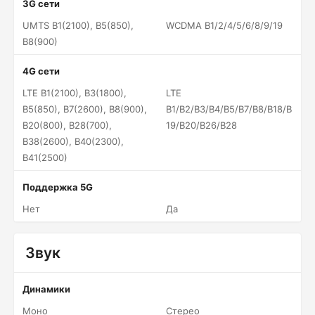
3G сети
UMTS B1(2100), B5(850),
WCDMA B1/2/4/5/6/8/9/19
B8(900)
4G сети
LTE B1(2100), B3(1800),
LTE
B5(850), B7(2600), B8(900),
B1/B2/B3/B4/B5/B7/B8/B18/B
B20(800), B28(700),
19/B20/B26/B28
B38(2600), B40(2300),
B41(2500)
Поддержка 5G
Нет
Да
Звук
Динамики
Моно
Стерео