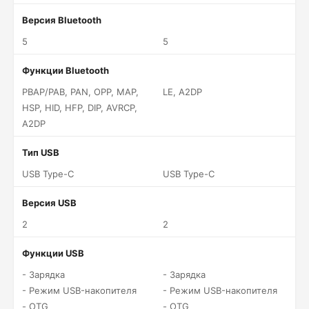
Версия Bluetooth
5
5
Функции Bluetooth
PBAP/PAB, PAN, OPP, MAP,
LE, A2DP
HSP, HID, HFP, DIP, AVRCP,
A2DP
Тип USB
USB Type-C
USB Type-C
Версия USB
2
2
Функции USB
- Зарядка
- Зарядка
- Режим USB-накопителя
- Режим USB-накопителя
- OTG
- OTG