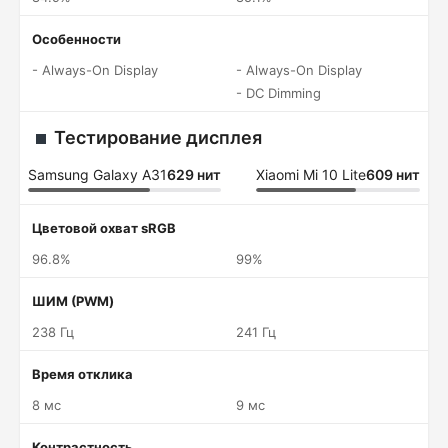
Особенности
- Always-On Display
- Always-On Display
- DC Dimming
Тестирование дисплея
Samsung Galaxy A31
629 нит
Xiaomi Mi 10 Lite
609 нит
Цветовой охват sRGB
96.8%
99%
ШИМ (PWM)
238 Гц
241 Гц
Время отклика
8 мс
9 мс
Контрастность