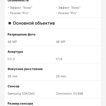
Особенности
- Эффект "боке"
- Эффект "боке"
- Режим "Pro"
- Режим "Pro"
Основной объектив
Разрешение фото
48 MP
48 MP
Апертура
f/2.0
f/1.8
Фокусное расстояние
26 mm
26 mm
Сенсор
Samsung S5KGM2
Omnivision OV48B
Размер сенсора