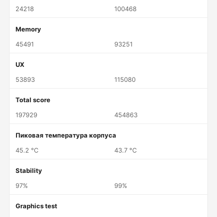
24218
100468
Memory
45491
93251
UX
53893
115080
Total score
197929
454863
Пиковая температура корпуса
45.2 °C
43.7 °C
Stability
97%
99%
Graphics test