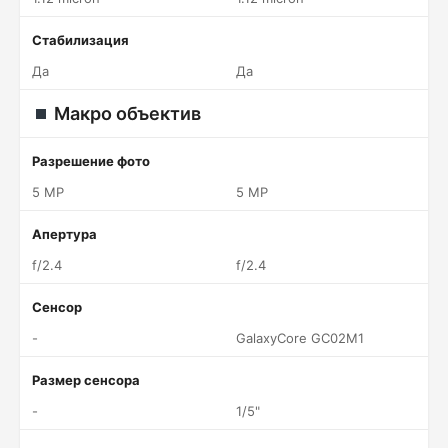
Стабилизация
Да
Да
Макро объектив
Разрешение фото
5 MP
5 MP
Апертура
f/2.4
f/2.4
Сенсор
-
GalaxyCore GC02M1
Размер сенсора
-
1/5"