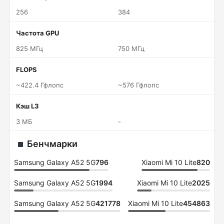
256
384
Частота GPU
825 МГц
750 МГц
FLOPS
~422.4 Гфлопс
~576 Гфлопс
Кэш L3
3 МБ
-
Бенчмарки
Samsung Galaxy A52 5G
796
Xiaomi Mi 10 Lite
820
Samsung Galaxy A52 5G
1994
Xiaomi Mi 10 Lite
2025
Samsung Galaxy A52 5G
421778
Xiaomi Mi 10 Lite
454863