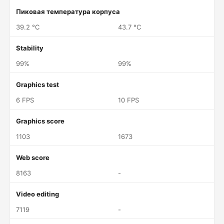
Пиковая температура корпуса
39.2 °C
43.7 °C
Stability
99%
99%
Graphics test
6 FPS
10 FPS
Graphics score
1103
1673
Web score
8163
-
Video editing
7119
-