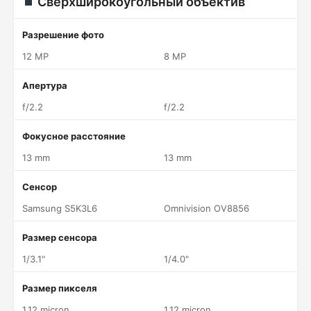
Сверхширокоугольный объектив
Разрешение фото
12 MP
8 MP
Апертура
f/2.2
f/2.2
Фокусное расстояние
13 mm
13 mm
Сенсор
Samsung S5K3L6
Omnivision OV8856
Размер сенсора
1/3.1"
1/4.0"
Размер пикселя
1.12 micron
1.12 micron