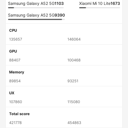
Samsung Galaxy A52 5G
1103
Xiaomi Mi 10 Lite
1673
Samsung Galaxy A52 5G
9390
CPU
135657
146064
GPU
88407
100468
Memory
89854
93251
UX
107860
115080
Total score
421778
454863