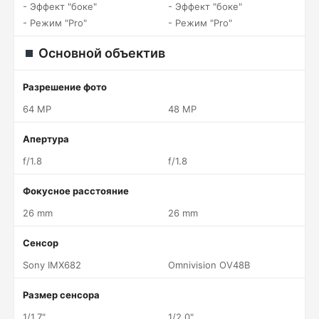
- Эффект "боке"
- Эффект "боке"
- Режим "Pro"
- Режим "Pro"
Основной объектив
Разрешение фото
64 MP
48 MP
Апертура
f/1.8
f/1.8
Фокусное расстояние
26 mm
26 mm
Сенсор
Sony IMX682
Omnivision OV48B
Размер сенсора
1/1.7"
1/2.0"