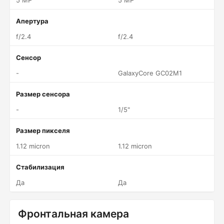
5 MP
5 MP
Апертура
f/2.4
f/2.4
Сенсор
-
GalaxyCore GC02M1
Размер сенсора
-
1/5"
Размер пикселя
1.12 micron
1.12 micron
Стабилизация
Да
Да
Фронтальная камера