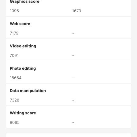
Graphics score
1095
1673
Web score
7179
-
Video editing
7091
-
Photo editing
18664
-
Data manipulation
7328
-
Writing score
8065
-