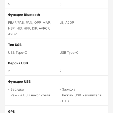
5
5
Функции Bluetooth
PBAP/PAB, PAN, OPP, MAP,
LE, A2DP
HSP, HID, HFP, DIP, AVRCP,
A2DP
Тип USB
USB Type-C
USB Type-C
Версия USB
2
2
Функции USB
- Зарядка
- Зарядка
- Режим USB-накопителя
- Режим USB-накопителя
- OTG
GPS