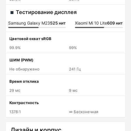
Тестирование дисплея
Samsung Galaxy M23
525 нит
Xiaomi Mi 10 Lite
609 нит
Цветовой охват sRGB
99.9%
99%
ШИМ (PWM)
Не обнаружено
241 Гц
Время отклика
29 мс
9 мс
Контрастность
1378:1
∞ Бесконечная
Дизайн и корпус