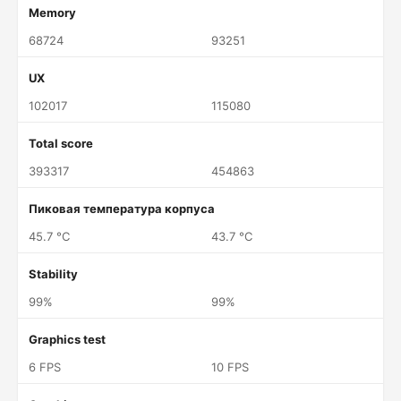
Memory
68724
93251
UX
102017
115080
Total score
393317
454863
Пиковая температура корпуса
45.7 °C
43.7 °C
Stability
99%
99%
Graphics test
6 FPS
10 FPS