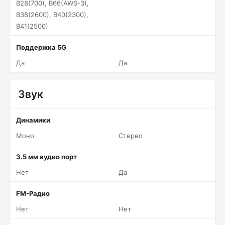
B28(700), B66(AWS-3),
B38(2600), B40(2300),
B41(2500)
Поддержка 5G
Да
Да
Звук
Динамики
Моно
Стерео
3.5 мм аудио порт
Нет
Да
FM-Радио
Нет
Нет