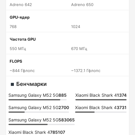
Adreno 642
Adreno 650
GPU-ядер
768
1024
Частота GPU
550 МГц
670 МГц
FLOPS
~844 Гфлопс
~1372.1 Гфлопс
Бенчмарки
Samsung Galaxy M52 5G
885
Xiaomi Black Shark 4
1374
Samsung Galaxy M52 5G
2700
Xiaomi Black Shark 4
3731
Samsung Galaxy M52 5G
583065
Xiaomi Black Shark 4
785107