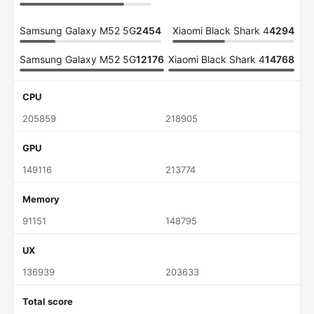
Samsung Galaxy M52 5G
2454
Xiaomi Black Shark 4
4294
Samsung Galaxy M52 5G
12176
Xiaomi Black Shark 4
14768
CPU
205859
218905
GPU
149116
213774
Memory
91151
148795
UX
136939
203633
Total score