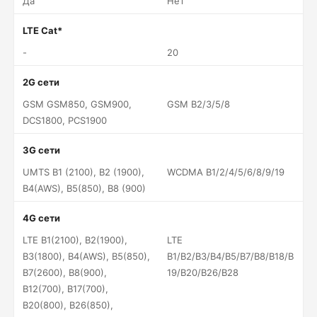
Да
Нет
LTE Cat*
-
20
2G сети
GSM GSM850, GSM900,
GSM B2/3/5/8
DCS1800, PCS1900
3G сети
UMTS B1 (2100), B2 (1900),
WCDMA B1/2/4/5/6/8/9/19
B4(AWS), B5(850), B8 (900)
4G сети
LTE B1(2100), B2(1900),
LTE
B3(1800), B4(AWS), B5(850),
B1/B2/B3/B4/B5/B7/B8/B18/B
B7(2600), B8(900),
19/B20/B26/B28
B12(700), B17(700),
B20(800), B26(850),