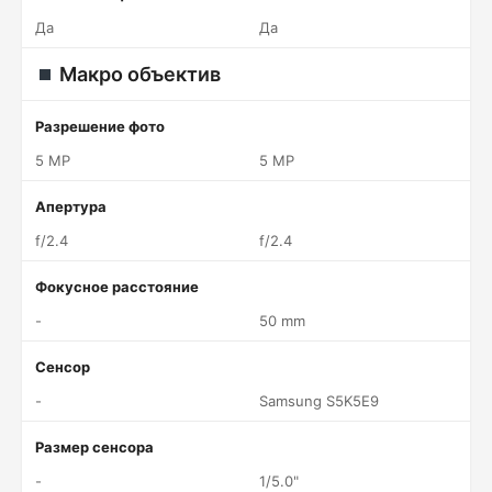
Да
Да
Макро объектив
Разрешение фото
5 MP
5 MP
Апертура
f/2.4
f/2.4
Фокусное расстояние
-
50 mm
Сенсор
-
Samsung S5K5E9
Размер сенсора
-
1/5.0"