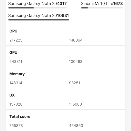
Samsung Galaxy Note 20
4317
Xiaomi Mi 10 Lite
1673
Samsung Galaxy Note 20
10631
CPU
217225
146064
GPU
243311
100468
Memory
148314
93251
UX
157028
115080
Total score
765878
454863