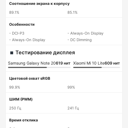
Соотношение экрана к корпусу
89.1%
85.1%
Особенности
- DCI-P3
- Always-On Display
- Always-On Display
- DC Dimming
Тестирование дисплея
Samsung Galaxy Note 20
619 нит
Xiaomi Mi 10 Lite
609 нит
Цветовой охват sRGB
99.9%
99%
ШИМ (PWM)
250 Гц
241 Гц
Время отклика