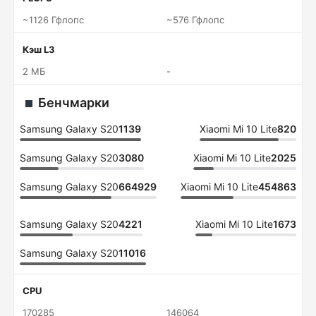
~1126 Гфлопс
~576 Гфлопс
Кэш L3
2 МБ
-
Бенчмарки
Samsung Galaxy S20
1139
Xiaomi Mi 10 Lite
820
Samsung Galaxy S20
3080
Xiaomi Mi 10 Lite
2025
Samsung Galaxy S20
664929
Xiaomi Mi 10 Lite
454863
Samsung Galaxy S20
4221
Xiaomi Mi 10 Lite
1673
Samsung Galaxy S20
11016
CPU
170285
146064