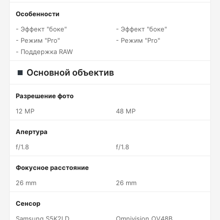
Особенности
- Эффект "боке"
- Эффект "боке"
- Режим "Pro"
- Режим "Pro"
- Поддержка RAW
Основной объектив
Разрешение фото
12 MP
48 MP
Апертура
f/1.8
f/1.8
Фокусное расстояние
26 mm
26 mm
Сенсор
Samsung S5K2LD
Omnivision OV48B