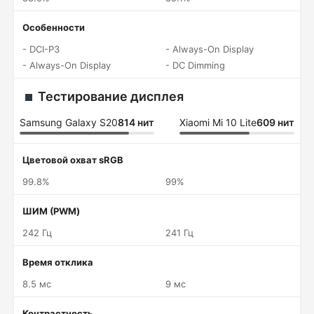
Особенности
- DCI-P3
- Always-On Display
- Always-On Display
- DC Dimming
Тестирование дисплея
Samsung Galaxy S20
814 нит
Xiaomi Mi 10 Lite
609 нит
Цветовой охват sRGB
99.8%
99%
ШИМ (PWM)
242 Гц
241 Гц
Время отклика
8.5 мс
9 мс
Контрастность