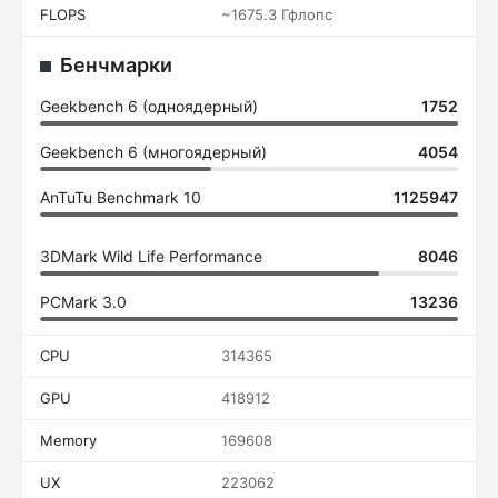
FLOPS
~1675.3 Гфлопс
Бенчмарки
Geekbench 6 (одноядерный)
1752
Geekbench 6 (многоядерный)
4054
AnTuTu Benchmark 10
1125947
3DMark Wild Life Performance
8046
PCMark 3.0
13236
CPU
314365
GPU
418912
Memory
169608
UX
223062