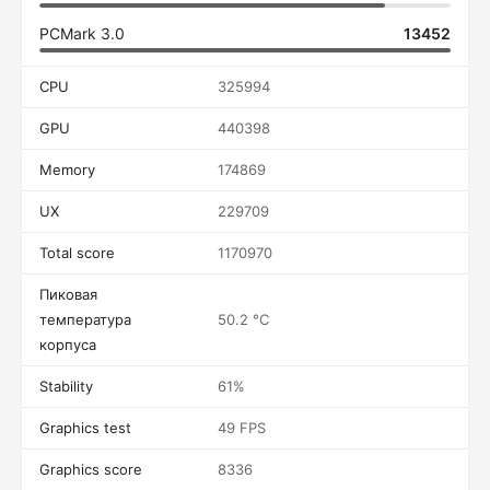
PCMark 3.0
13452
CPU
325994
GPU
440398
Memory
174869
UX
229709
Total score
1170970
Пиковая
температура
50.2 °C
корпуса
Stability
61%
Graphics test
49 FPS
Graphics score
8336