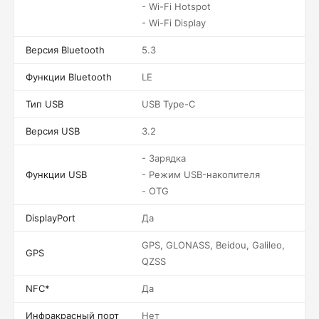
- Wi-Fi Hotspot
- Wi-Fi Display
Версия Bluetooth
5.3
Функции Bluetooth
LE
Тип USB
USB Type-C
Версия USB
3.2
- Зарядка
Функции USB
- Режим USB-накопителя
- OTG
DisplayPort
Да
GPS, GLONASS, Beidou, Galileo,
GPS
QZSS
NFC*
Да
Инфракрасный порт
Нет