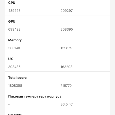
CPU
439226
209297
GPU
699498
208395
Memory
366148
135875
UX
303486
163203
Total score
1808358
716770
Пиковая температура корпуса
-
36.5 °C