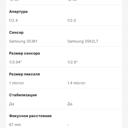
Апертура
f/2.4
f/2.0
Сенсор
Samsung S53K1
Samsung S5K2L7
Размер сенсора
1/3.94"
1/2.6"
Размер пикселя
1 micron
1.4 micron
Стабилизация
Да
Да
Фокусное расстояние
67 mm
-