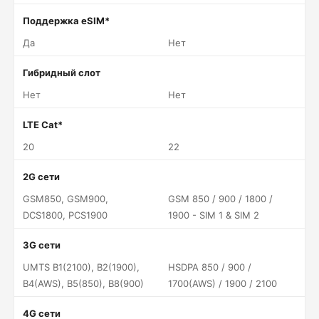
Поддержка eSIM*
Да
Нет
Гибридный слот
Нет
Нет
LTE Cat*
20
22
2G сети
GSM850, GSM900,
GSM 850 / 900 / 1800 /
DCS1800, PCS1900
1900 - SIM 1 & SIM 2
3G сети
UMTS B1(2100), B2(1900),
HSDPA 850 / 900 /
B4(AWS), B5(850), B8(900)
1700(AWS) / 1900 / 2100
4G сети