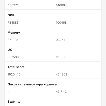
456972
146064
GPU
784885
100468
Memory
371028
93251
UX
307560
115080
Total score
1920445
454863
Пиковая температура корпуса
-
43.7 °C
Stability