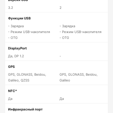
3.2
2
Функции USB
- Зарядка
- Зарядка
- Режим USB-накопителя
- Режим USB-накопителя
- OTG
- OTG
DisplayPort
Да, DP 1.2
-
GPS
GPS, GLONASS, Beidou,
GPS, GLONASS, Beidou,
Galileo, QZSS
Galileo
NFC*
Да
Да
Инфракрасный порт