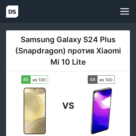
Samsung Galaxy S24 Plus
(Snapdragon) против Xiaomi
Mi 10 Lite
85
48
из 100
из 100
VS