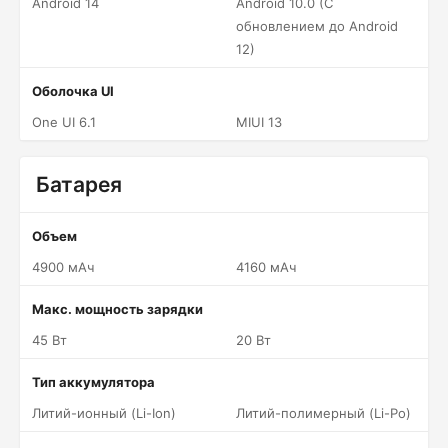
Android 14
Android 10.0 (С
обновлением до Android
12)
Оболочка UI
One UI 6.1
MIUI 13
Батарея
Объем
4900 мАч
4160 мАч
Макс. мощность зарядки
45 Вт
20 Вт
Тип аккумулятора
Литий-ионный (Li-Ion)
Литий-полимерный (Li-Po)