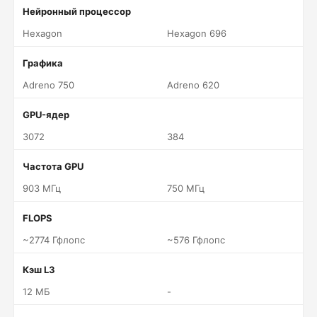
Нейронный процессор
Hexagon
Hexagon 696
Графика
Adreno 750
Adreno 620
GPU-ядер
3072
384
Частота GPU
903 МГц
750 МГц
FLOPS
~2774 Гфлопс
~576 Гфлопс
Кэш L3
12 МБ
-