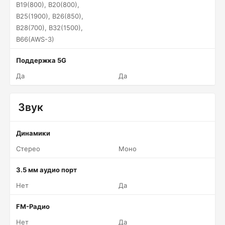
B19(800), B20(800),
B25(1900), B26(850),
B28(700), B32(1500),
B66(AWS-3)
Поддержка 5G
Да
Да
Звук
Динамики
Стерео
Моно
3.5 мм аудио порт
Нет
Да
FM-Радио
Нет
Да