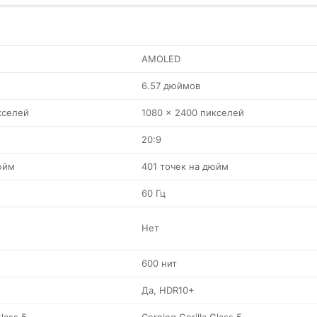
AMOLED
6.57 дюймов
кселей
1080 x 2400 пикселей
20:9
юйм
401 точек на дюйм
60 Гц
Нет
600 нит
Да, HDR10+