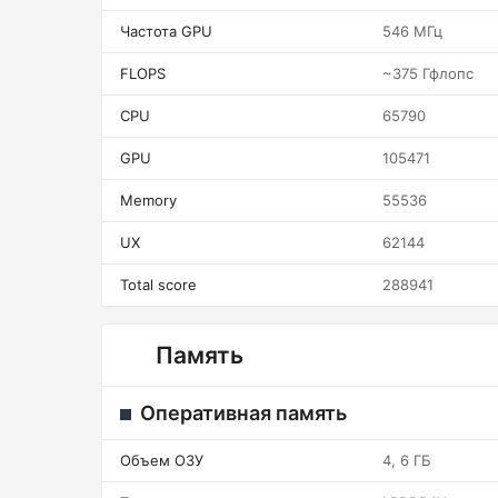
Частота GPU
546 МГц
FLOPS
~375 Гфлопс
CPU
65790
GPU
105471
Memory
55536
UX
62144
Total score
288941
Память
Оперативная память
Объем ОЗУ
4, 6 ГБ