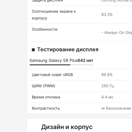
Защита дисплея
Corning Gorilla 
Соотношение экрана к
83.3%
корпусу
Особенности
- Always-On Dis
Тестирование дисплея
Samsung Galaxy S8 Plus
642 нит
Цветовой охват sRGB
99.8%
ШИМ (PWM)
250 Гц
Время отклика
4.4 мс
Контрастность
∞ Бесконечная
Дизайн и корпус