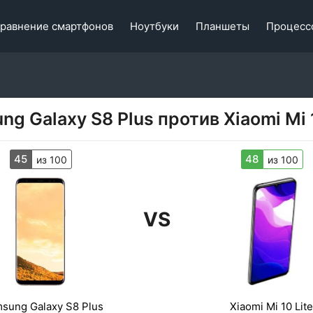
равнение смартфонов
Ноутбуки
Планшеты
Процесс
ng Galaxy S8 Plus против Xiaomi Mi 1
45
48
из 100
из 100
VS
sung Galaxy S8 Plus
Xiaomi Mi 10 Lite