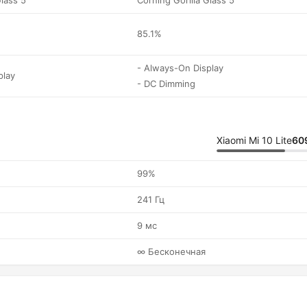
Glass 5
Corning Gorilla Glass 5
85.1%
- Always-On Display
play
- DC Dimming
Xiaomi Mi 10 Lite
60
99%
241 Гц
9 мс
∞ Бесконечная