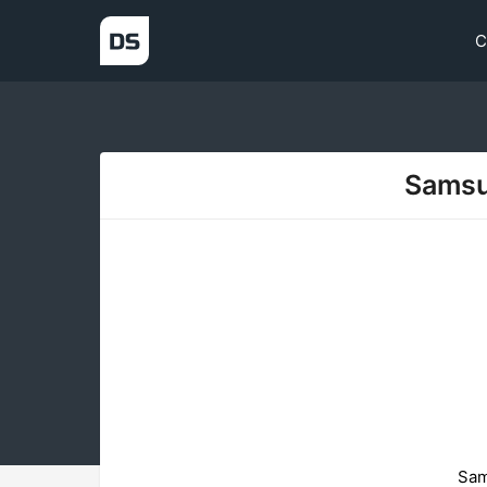
С
Samsu
Sam