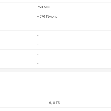
750 МГц
~576 Гфлопс
-
-
-
-
-
6, 8 ГБ