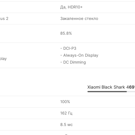
Да, HDR10+
tus 2
Закаленное стекло
85.8%
- DCI-P3
- Always-On Display
play
- DC Dimming
Xiaomi Black Shark 4
69
100%
162 Гц
8.5 мс