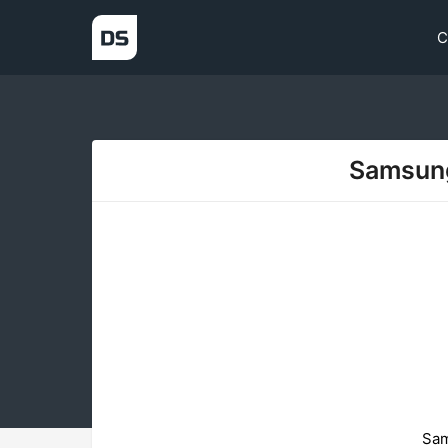
С
Samsung
Sam