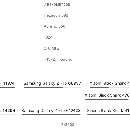
7 нанометров
Hexagon 698
Adreno 650
1024
670 МГц
~1372.1 Гфлопс
k 4
1374
Samsung Galaxy Z Flip 6
6857
Xiaomi Black Shark 4
Xiaomi Black Shark 4
78
k 4
4294
Samsung Galaxy Z Flip 6
17428
Xiaomi Black Shark 4
1
218905