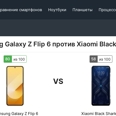
равнение смартфонов
Ноутбуки
Планшеты
Процесс
 Galaxy Z Flip 6 против Xiaomi Black
80
58
из 100
из 100
VS
sung Galaxy Z Flip 6
Xiaomi Black Shark