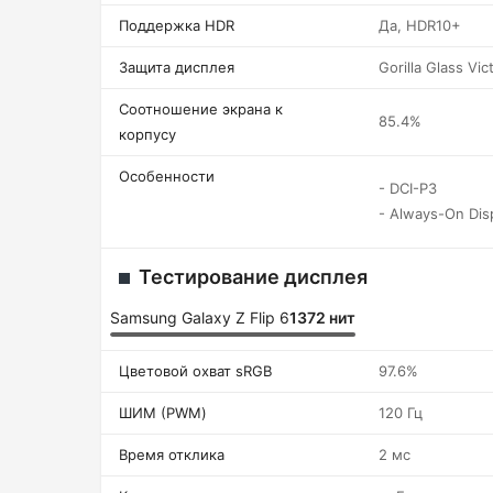
Поддержка HDR
Да, HDR10+
Защита дисплея
Gorilla Glass Vic
Соотношение экрана к
85.4%
корпусу
Особенности
- DCI-P3
- Always-On Dis
Тестирование дисплея
Samsung Galaxy Z Flip 6
1372 нит
Цветовой охват sRGB
97.6%
ШИМ (PWM)
120 Гц
Время отклика
2 мс