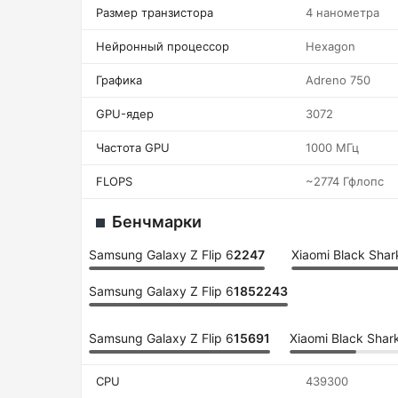
Размер транзистора
4 нанометра
Нейронный процессор
Hexagon
Графика
Adreno 750
GPU-ядер
3072
Частота GPU
1000 МГц
FLOPS
~2774 Гфлопс
Бенчмарки
Samsung Galaxy Z Flip 6
2247
Xiaomi Black Shar
Samsung Galaxy Z Flip 6
1852243
Samsung Galaxy Z Flip 6
15691
Xiaomi Black Shar
CPU
439300