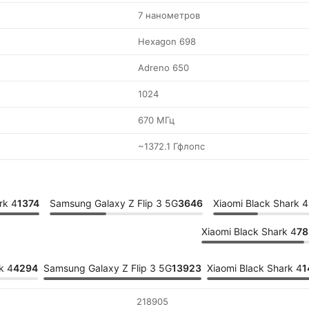
7 нанометров
Hexagon 698
Adreno 650
1024
670 МГц
~1372.1 Гфлопс
rk 4
1374
Samsung Galaxy Z Flip 3 5G
3646
Xiaomi Black Shark 4
Xiaomi Black Shark 4
78
k 4
4294
Samsung Galaxy Z Flip 3 5G
13923
Xiaomi Black Shark 4
1
218905