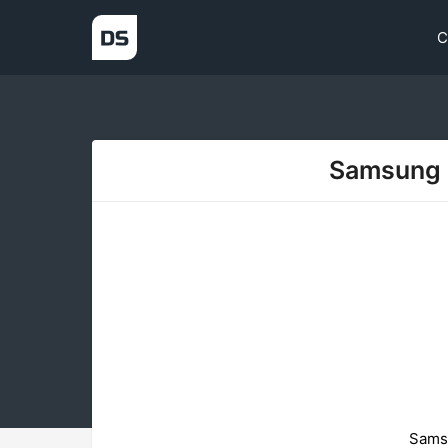
С
Samsung G
Samsu