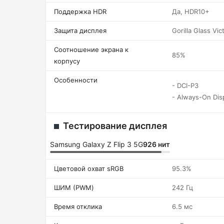
Поддержка HDR
Да, HDR10+
Защита дисплея
Gorilla Glass Vic
Соотношение экрана к
85%
корпусу
Особенности
- DCI-P3
- Always-On Dis
Тестирование дисплея
Samsung Galaxy Z Flip 3 5G
926 нит
Цветовой охват sRGB
95.3%
ШИМ (PWM)
242 Гц
Время отклика
6.5 мс