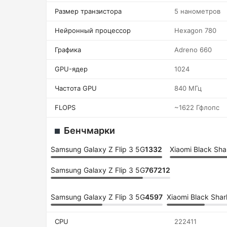
Размер транзистора
5 нанометров
Нейронный процессор
Hexagon 780
Графика
Adreno 660
GPU-ядер
1024
Частота GPU
840 МГц
FLOPS
~1622 Гфлопс
Бенчмарки
Samsung Galaxy Z Flip 3 5G
1332
Xiaomi Black Sha
Samsung Galaxy Z Flip 3 5G
767212
Samsung Galaxy Z Flip 3 5G
4597
Xiaomi Black Shar
CPU
222411