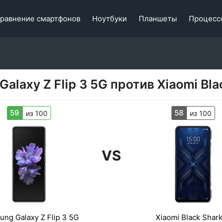
равнение смартфонов
Ноутбуки
Планшеты
Процесс
alaxy Z Flip 3 5G против Xiaomi Bla
59
58
из 100
из 100
VS
ng Galaxy Z Flip 3 5G
Xiaomi Black Shark