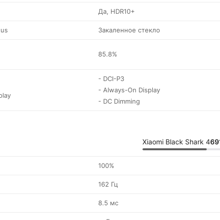
Да, HDR10+
tus
Закаленное стекло
85.8%
- DCI-P3
- Always-On Display
play
- DC Dimming
Xiaomi Black Shark 4
69
100%
162 Гц
8.5 мс