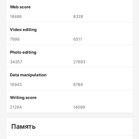
Web score
18496
8328
Video editing
7999
6511
Photo editing
34357
27693
Data manipulation
16943
8784
Writing score
21264
14099
Память