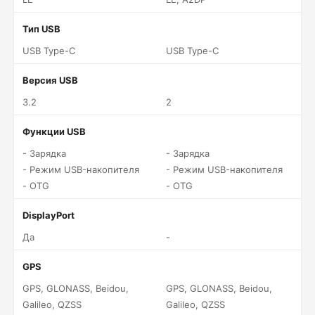
Тип USB
USB Type-C
USB Type-C
Версия USB
3.2
2
Функции USB
- Зарядка
- Зарядка
- Режим USB-накопителя
- Режим USB-накопителя
- OTG
- OTG
DisplayPort
Да
-
GPS
GPS, GLONASS, Beidou,
GPS, GLONASS, Beidou,
Galileo, QZSS
Galileo, QZSS