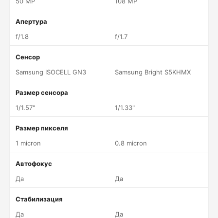
50 MP
108 MP
Апертура
f/1.8
f/1.7
Сенсор
Samsung ISOCELL GN3
Samsung Bright S5KHMX
Размер сенсора
1/1.57"
1/1.33"
Размер пикселя
1 micron
0.8 micron
Автофокус
Да
Да
Стабилизация
Да
Да