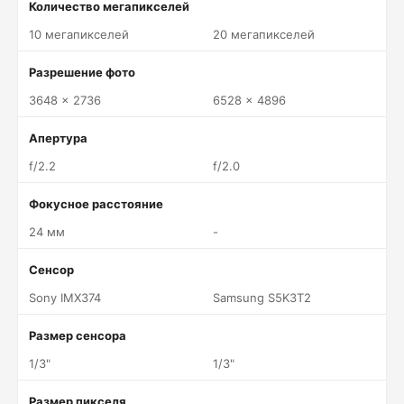
Количество мегапикселей
10 мегапикселей
20 мегапикселей
Разрешение фото
3648 x 2736
6528 x 4896
Апертура
f/2.2
f/2.0
Фокусное расстояние
24 мм
-
Сенсор
Sony IMX374
Samsung S5K3T2
Размер сенсора
1/3"
1/3"
Размер пикселя