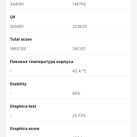
344091
148795
UX
305891
203633
Total score
1885765
785107
Пиковая температура корпуса
-
45.4 °C
Stability
-
99%
Graphics test
-
25 FPS
Graphics score