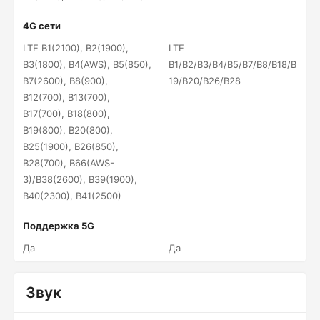
4G сети
LTE B1(2100), B2(1900),
LTE
B3(1800), B4(AWS), B5(850),
B1/B2/B3/B4/B5/B7/B8/B18/B
B7(2600), B8(900),
19/B20/B26/B28
B12(700), B13(700),
B17(700), B18(800),
B19(800), B20(800),
B25(1900), B26(850),
B28(700), B66(AWS-
3)/B38(2600), B39(1900),
B40(2300), B41(2500)
Поддержка 5G
Да
Да
Звук