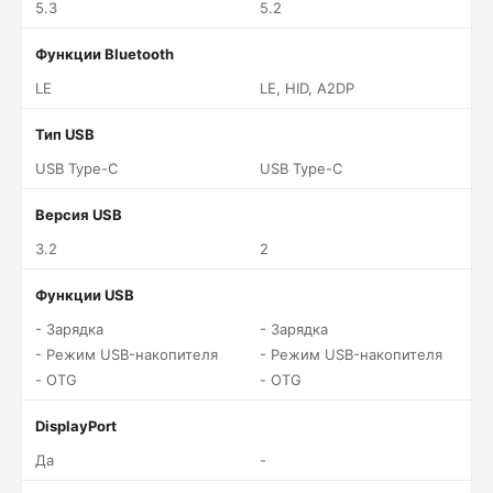
5.3
5.2
Функции Bluetooth
LE
LE, HID, A2DP
Тип USB
USB Type-C
USB Type-C
Версия USB
3.2
2
Функции USB
- Зарядка
- Зарядка
- Режим USB-накопителя
- Режим USB-накопителя
- OTG
- OTG
DisplayPort
Да
-