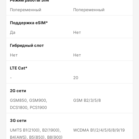
Режим работы SIM
Попеременный
Попеременный
Поддержка eSIM*
Да
Нет
Гибридный слот
Нет
Нет
LTE Cat*
-
20
2G сети
GSM850, GSM900,
GSM B2/3/5/8
DCS1800, PCS1900
3G сети
UMTS B1(2100), B2(1900),
WCDMA B1/2/4/5/6/8/9/19
B4(AWS), B5(850), B8(900)