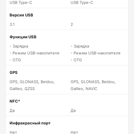
USB Type-C
USB Type-C
Версия USB
3.1
2
Функции USB
- Зарядка
- Зарядка
- Режим USB-накопителя
- Режим USB-накопителя
- OTG
- OTG
GPS
GPS, GLONASS, Beidou,
GPS, GLONASS, Beidou,
Galileo, QZSS
Galileo, NAVIC
NFC*
Да
Да
Инфракрасный порт
Нет
Нет