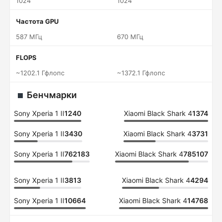
1024
1024
Частота GPU
587 МГц
670 МГц
FLOPS
~1202.1 Гфлопс
~1372.1 Гфлопс
Бенчмарки
Sony Xperia 1 II
1240
Xiaomi Black Shark 4
1374
Sony Xperia 1 II
3430
Xiaomi Black Shark 4
3731
Sony Xperia 1 II
762183
Xiaomi Black Shark 4
785107
Sony Xperia 1 II
3813
Xiaomi Black Shark 4
4294
Sony Xperia 1 II
10664
Xiaomi Black Shark 4
14768