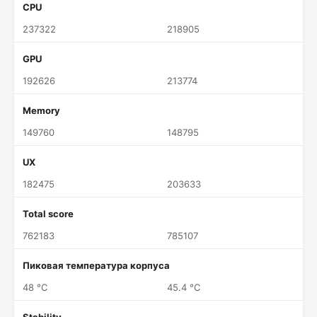
CPU
237322
218905
GPU
192626
213774
Memory
149760
148795
UX
182475
203633
Total score
762183
785107
Пиковая температура корпуса
48 °C
45.4 °C