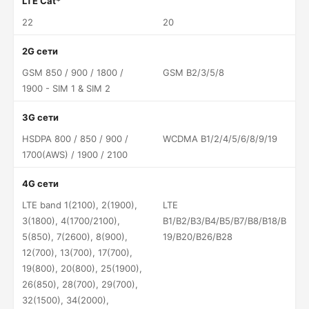
LTE Cat*
22
20
2G сети
GSM 850 / 900 / 1800 /
GSM B2/3/5/8
1900 - SIM 1 & SIM 2
3G сети
HSDPA 800 / 850 / 900 /
WCDMA B1/2/4/5/6/8/9/19
1700(AWS) / 1900 / 2100
4G сети
LTE band 1(2100), 2(1900),
LTE
3(1800), 4(1700/2100),
B1/B2/B3/B4/B5/B7/B8/B18/B
5(850), 7(2600), 8(900),
19/B20/B26/B28
12(700), 13(700), 17(700),
19(800), 20(800), 25(1900),
26(850), 28(700), 29(700),
32(1500), 34(2000),