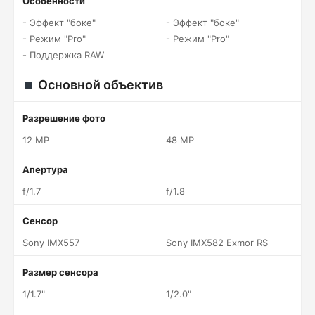
Особенности
- Эффект "боке"
- Эффект "боке"
- Режим "Pro"
- Режим "Pro"
- Поддержка RAW
Основной объектив
Разрешение фото
12 MP
48 MP
Апертура
f/1.7
f/1.8
Сенсор
Sony IMX557
Sony IMX582 Exmor RS
Размер сенсора
1/1.7"
1/2.0"