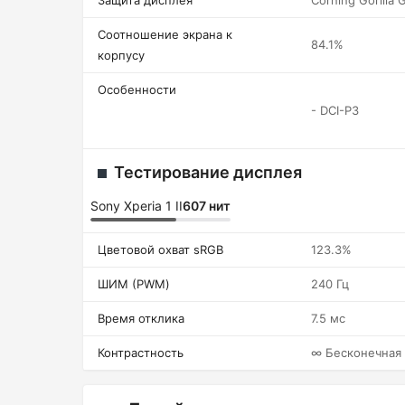
Защита дисплея
Corning Gorilla 
Соотношение экрана к
84.1%
корпусу
Особенности
- DCI-P3
Тестирование дисплея
Sony Xperia 1 II
607 нит
Цветовой охват sRGB
123.3%
ШИМ (PWM)
240 Гц
Время отклика
7.5 мс
Контрастность
∞ Бесконечная