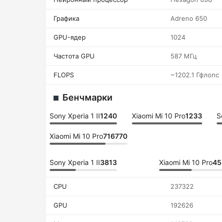
Графика
Adreno 650
GPU-ядер
1024
Частота GPU
587 МГц
FLOPS
~1202.1 Гфлопс
Бенчмарки
Sony Xperia 1 II
1240
Xiaomi Mi 10 Pro
1233
S
Xiaomi Mi 10 Pro
716770
Sony Xperia 1 II
3813
Xiaomi Mi 10 Pro
45
CPU
237322
GPU
192626