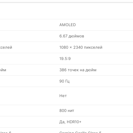
AMOLED
6.67 дюймов
кселей
1080 x 2340 пикселей
19.5:9
юйм
386 точек на дюйм
90 Гц
Нет
800 нит
Да, HDR10+