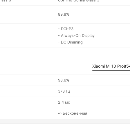
Glass 6
Corning Gorilla Glass 5
89.8%
- DCI-P3
- Always-On Display
- DC Dimming
Xiaomi Mi 10 Pro
85
98.6%
373 Гц
2.4 мс
∞ Бесконечная