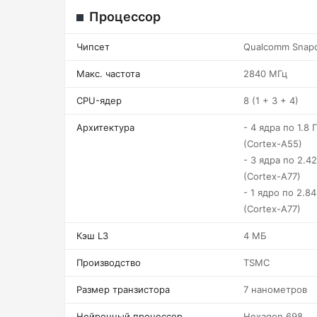
Процессор
Чипсет
Qualcomm Snap
Макс. частота
2840 МГц
CPU-ядер
8 (1 + 3 + 4)
Архитектура
- 4 ядра по 1.8 Г
(Cortex-A55)
- 3 ядра по 2.42
(Cortex-A77)
- 1 ядро по 2.84
(Cortex-A77)
Кэш L3
4 МБ
Производство
TSMC
Размер транзистора
7 нанометров
Нейронный процессор
Hexagon 698