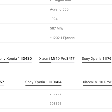
Adreno 650
1024
587 МГц
~1202.1 Гфлопс
ony Xperia 1 II
3430
Xiaomi Mi 10 Pro
3417
Sony Xperia 1 II
76
57
Sony Xperia 1 II
10664
Xiaomi Mi 10 Pro
1
209297
208395