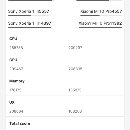
Sony Xperia 1 III
5557
Xiaomi Mi 10 Pro
4557
Sony Xperia 1 III
14397
Xiaomi Mi 10 Pro
11392
CPU
255788
209297
GPU
299467
208395
Memory
178175
135875
UX
208664
163203
Total score