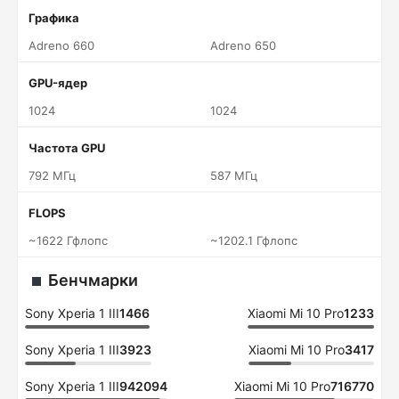
Графика
Adreno 660
Adreno 650
GPU-ядер
1024
1024
Частота GPU
792 МГц
587 МГц
FLOPS
~1622 Гфлопс
~1202.1 Гфлопс
Бенчмарки
Sony Xperia 1 III
1466
Xiaomi Mi 10 Pro
1233
Sony Xperia 1 III
3923
Xiaomi Mi 10 Pro
3417
Sony Xperia 1 III
942094
Xiaomi Mi 10 Pro
716770