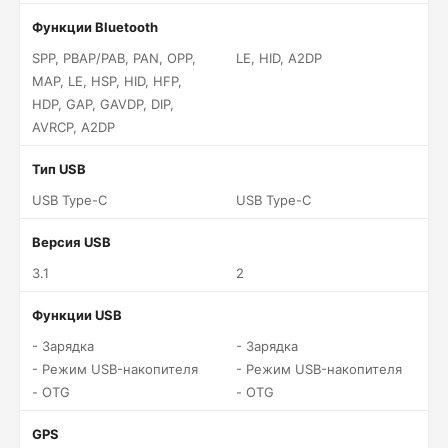
Функции Bluetooth
SPP, PBAP/PAB, PAN, OPP,
LE, HID, A2DP
MAP, LE, HSP, HID, HFP,
HDP, GAP, GAVDP, DIP,
AVRCP, A2DP
Тип USB
USB Type-C
USB Type-C
Версия USB
3.1
2
Функции USB
- Зарядка
- Зарядка
- Режим USB-накопителя
- Режим USB-накопителя
- OTG
- OTG
GPS