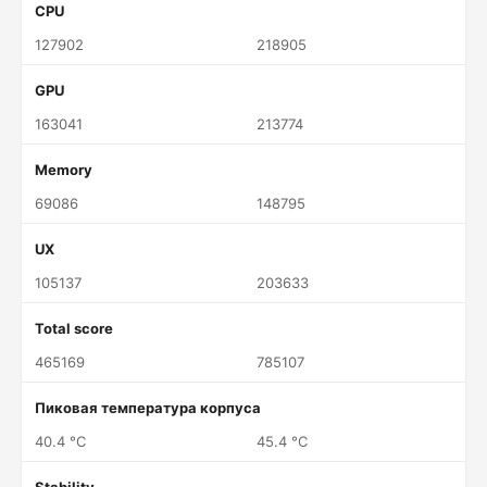
CPU
127902
218905
GPU
163041
213774
Memory
69086
148795
UX
105137
203633
Total score
465169
785107
Пиковая температура корпуса
40.4 °C
45.4 °C