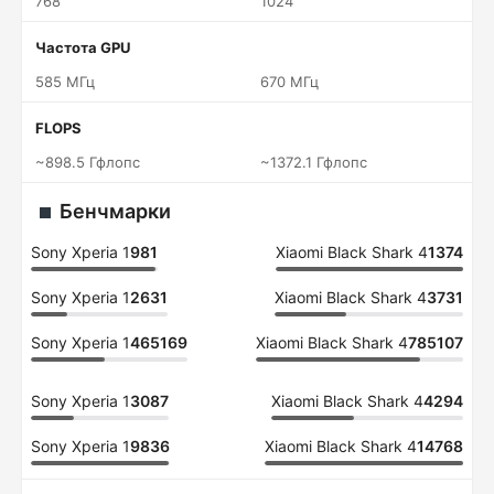
768
1024
Частота GPU
585 МГц
670 МГц
FLOPS
~898.5 Гфлопс
~1372.1 Гфлопс
Бенчмарки
Sony Xperia 1
981
Xiaomi Black Shark 4
1374
Sony Xperia 1
2631
Xiaomi Black Shark 4
3731
Sony Xperia 1
465169
Xiaomi Black Shark 4
785107
Sony Xperia 1
3087
Xiaomi Black Shark 4
4294
Sony Xperia 1
9836
Xiaomi Black Shark 4
14768