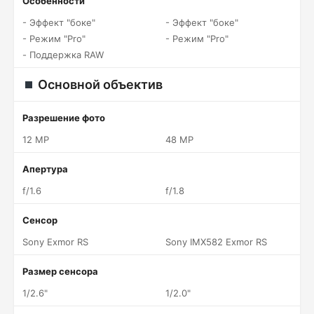
Особенности
- Эффект "боке"
- Эффект "боке"
- Режим "Pro"
- Режим "Pro"
- Поддержка RAW
Основной объектив
Разрешение фото
12 MP
48 MP
Апертура
f/1.6
f/1.8
Сенсор
Sony Exmor RS
Sony IMX582 Exmor RS
Размер сенсора
1/2.6"
1/2.0"