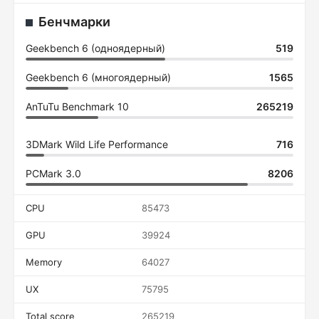
Бенчмарки
Geekbench 6 (одноядерный)
519
Geekbench 6 (многоядерный)
1565
AnTuTu Benchmark 10
265219
3DMark Wild Life Performance
716
PCMark 3.0
8206
CPU
85473
GPU
39924
Memory
64027
UX
75795
Total score
265219